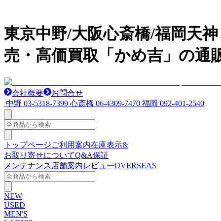
東京中野/大阪心斎橋/福岡天
売・高価買取「かめ吉」の通
会社概要
お問合せ
中野
03-5318-7399
心斎橋
06-4309-7470
福岡
092-401-2540
トップページ
ご利用案内
在庫表示&
お取り寄せについて
Q&A
保証
メンテナンス
店舗案内
レビュー
OVERSEAS
NEW
USED
MEN'S