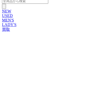
NEW
USED
MEN'S
LADY'S
買取
ROLEX
ブランドから探す
ブランドから探す
TUDOR
OMEGA
CARTIER
PATEK PHILIPPE
AUDEMARS PIGUET
A.LANGE&SOHNE
GLASHUTTE ORIGINAL
VACHERON CONSTANTIN
BREGUET
JAEGER-LECOULTRE
SEIKO
TAG Heuer
IWC
BREITLING
PANERAI
FRANCK MULLER