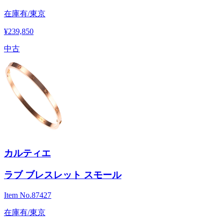
在庫有/東京
¥239,850
中古
カルティエ
ラブ ブレスレット スモール
Item No.
87427
在庫有/東京