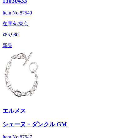
13030433
Item No.
87549
在庫有/東京
¥85,980
新品
エルメス
シェーヌ・ダンクル GM
Item No.
87547