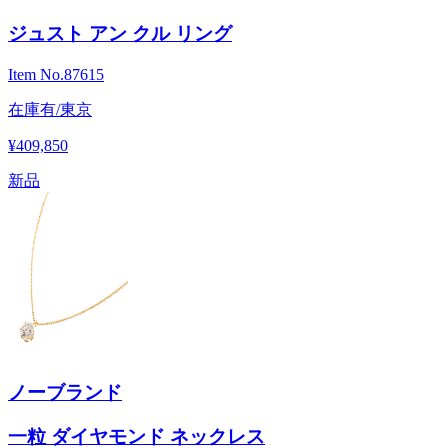
ジュスト アン クル リング
Item No.
87615
在庫有/東京
¥409,850
新品
ノーブランド
一粒 ダイヤモンド ネックレス