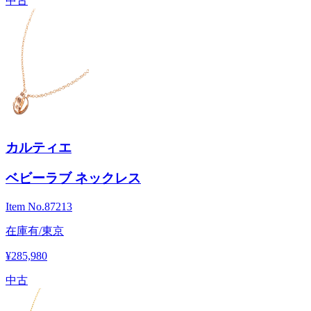
中古
カルティエ
ベビーラブ ネックレス
Item No.
87213
在庫有/東京
¥285,980
中古