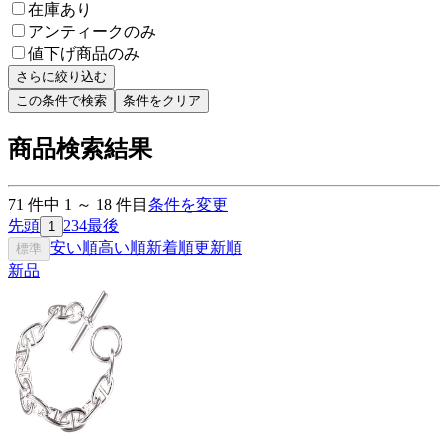
在庫あり
アンティークのみ
値下げ商品のみ
さらに絞り込む
この条件で検索
条件をクリア
商品検索結果
71
件中
1
～
18
件目
条件を変更
先頭
2
3
4
最後
1
安い順
高い順
新着順
更新順
標準
新品