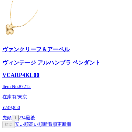
ヴァンクリーフ＆アーペル
ヴィンテージ アルハンブラ ペンダント
VCARP4KL00
Item No.
87212
在庫有/東京
¥749,850
先頭
2
3
4
最後
1
安い順
高い順
新着順
更新順
標準