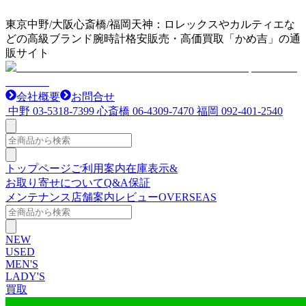
東京中野/大阪心斎橋/福岡天神：ロレックスやカルティエな
どの高級ブランド腕時計格安販売・高価買取「かめ吉」の通
販サイト
会社概要
お問合せ
中野
03-5318-7399
心斎橋
06-4309-7470
福岡
092-401-2540
トップページ
ご利用案内
在庫表示&
お取り寄せについて
Q&A
保証
メンテナンス
店舗案内
レビュー
OVERSEAS
NEW
USED
MEN'S
LADY'S
買取