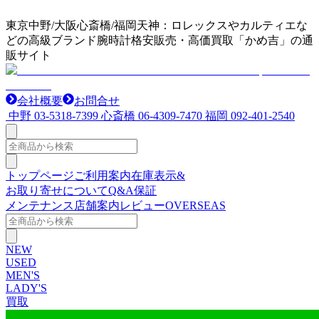
東京中野/大阪心斎橋/福岡天神：ロレックスやカルティエな
どの高級ブランド腕時計格安販売・高価買取「かめ吉」の通
販サイト
会社概要
お問合せ
中野
03-5318-7399
心斎橋
06-4309-7470
福岡
092-401-2540
トップページ
ご利用案内
在庫表示&
お取り寄せについて
Q&A
保証
メンテナンス
店舗案内
レビュー
OVERSEAS
NEW
USED
MEN'S
LADY'S
買取