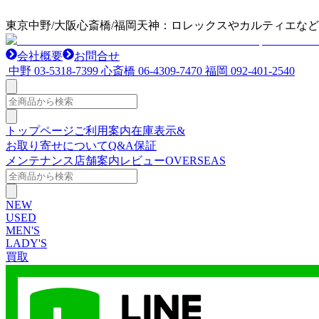
東京中野/大阪心斎橋/福岡天神：ロレックスやカルティエな
会社概要
お問合せ
中野
03-5318-7399
心斎橋
06-4309-7470
福岡
092-401-2540
トップページ
ご利用案内
在庫表示&
お取り寄せについて
Q&A
保証
メンテナンス
店舗案内
レビュー
OVERSEAS
NEW
USED
MEN'S
LADY'S
買取