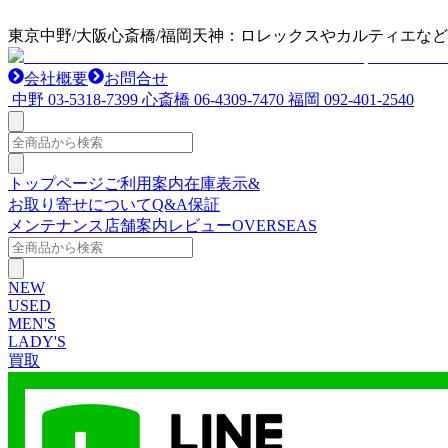
東京中野/大阪心斎橋/福岡天神：ロレックスやカルティエな
会社概要
お問合せ
中野
03-5318-7399
心斎橋
06-4309-7470
福岡
092-401-2540
トップページ
ご利用案内
在庫表示&
お取り寄せについて
Q&A
保証
メンテナンス
店舗案内
レビュー
OVERSEAS
NEW
USED
MEN'S
LADY'S
買取