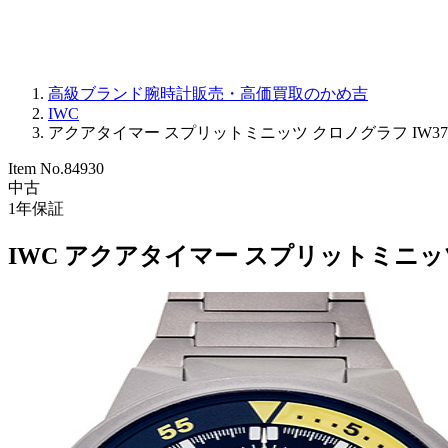
高級ブランド腕時計販売・高価買取のかめ吉
IWC
アクアタイマー スプリットミニッツ クロノグラフ IW37230
Item No.
84930
中古
1
年保証
IWC アクアタイマー スプリットミニッツ 