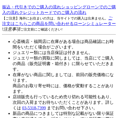
振込・代引きでのご購入の流れ
ショッピングローンでのご購
入の流れ
クレジットカードでのご購入の流れ
ご
【ご注意】海外にお住まいの方は、当サイトでの購入は出来ません。
注文はこちら
この商品を問い合わせる
ローンシミュレーター
!
注意事項
ご注文前にご確認ください!
心斎橋店・福岡店に在庫がある場合は商品確認にお時
間をいただく場合がございます。
ジュエリー類には当店保証は付きません。
ジュエリー類の買取に関しましては、当店にてご購入
の商品（販売証明書・箱付き）に限らせていただきま
す。
在庫がない商品に関しましては、前回の販売価格にな
ります。
商品のお取り寄せ時には、価格が変動することがあり
ます。
店頭販売も行っているため売り切れる可能性もあり、
次回の入荷までお待ちいただくことがあります。詳し
くは
03-5318-7399
までお問い合わせ下さい。
新品の商品につきましては特別な記載がない限り保証