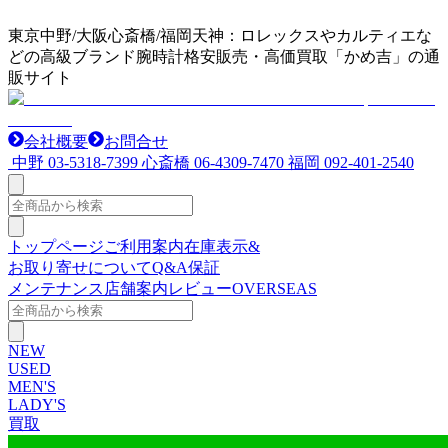
東京中野/大阪心斎橋/福岡天神：ロレックスやカルティエな
どの高級ブランド腕時計格安販売・高価買取「かめ吉」の通
販サイト
会社概要
お問合せ
中野
03-5318-7399
心斎橋
06-4309-7470
福岡
092-401-2540
トップページ
ご利用案内
在庫表示&
お取り寄せについて
Q&A
保証
メンテナンス
店舗案内
レビュー
OVERSEAS
NEW
USED
MEN'S
LADY'S
買取