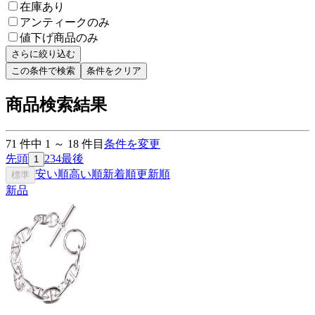
在庫あり
アンティークのみ
値下げ商品のみ
さらに絞り込む
この条件で検索
条件をクリア
商品検索結果
71
件中
1
～
18
件目
条件を変更
先頭
2
3
4
最後
1
安い順
高い順
新着順
更新順
標準
新品