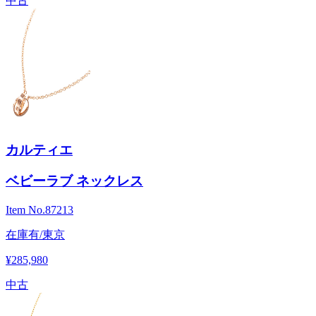
中古
カルティエ
ベビーラブ ネックレス
Item No.
87213
在庫有/東京
¥285,980
中古