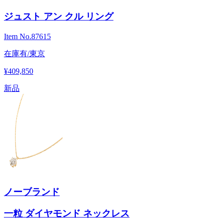
ジュスト アン クル リング
Item No.
87615
在庫有/東京
¥409,850
新品
ノーブランド
一粒 ダイヤモンド ネックレス