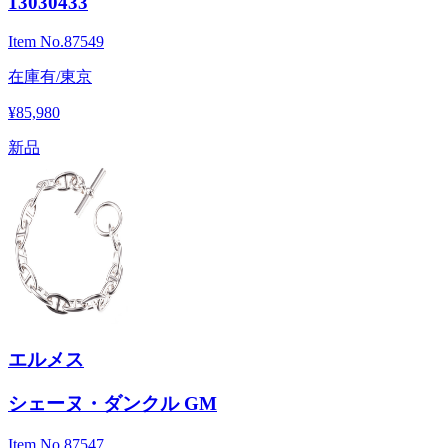
13030433
Item No.
87549
在庫有/東京
¥85,980
新品
エルメス
シェーヌ・ダンクル GM
Item No.
87547