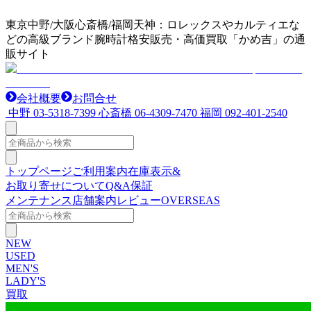
東京中野/大阪心斎橋/福岡天神：ロレックスやカルティエな
どの高級ブランド腕時計格安販売・高価買取「かめ吉」の通
販サイト
会社概要
お問合せ
中野
03-5318-7399
心斎橋
06-4309-7470
福岡
092-401-2540
トップページ
ご利用案内
在庫表示&
お取り寄せについて
Q&A
保証
メンテナンス
店舗案内
レビュー
OVERSEAS
NEW
USED
MEN'S
LADY'S
買取