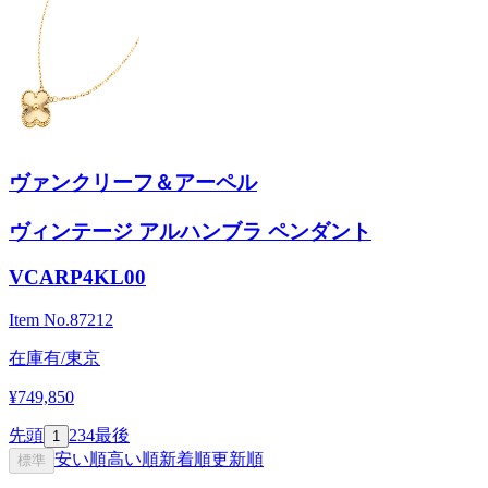
ヴァンクリーフ＆アーペル
ヴィンテージ アルハンブラ ペンダント
VCARP4KL00
Item No.
87212
在庫有/東京
¥749,850
先頭
2
3
4
最後
1
安い順
高い順
新着順
更新順
標準