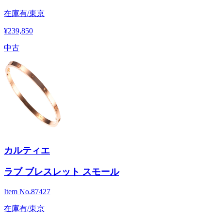
在庫有/東京
¥239,850
中古
カルティエ
ラブ ブレスレット スモール
Item No.
87427
在庫有/東京