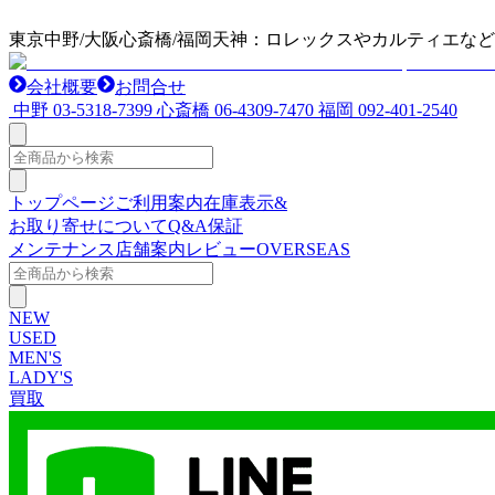
東京中野/大阪心斎橋/福岡天神：ロレックスやカルティエな
会社概要
お問合せ
中野
03-5318-7399
心斎橋
06-4309-7470
福岡
092-401-2540
トップページ
ご利用案内
在庫表示&
お取り寄せについて
Q&A
保証
メンテナンス
店舗案内
レビュー
OVERSEAS
NEW
USED
MEN'S
LADY'S
買取