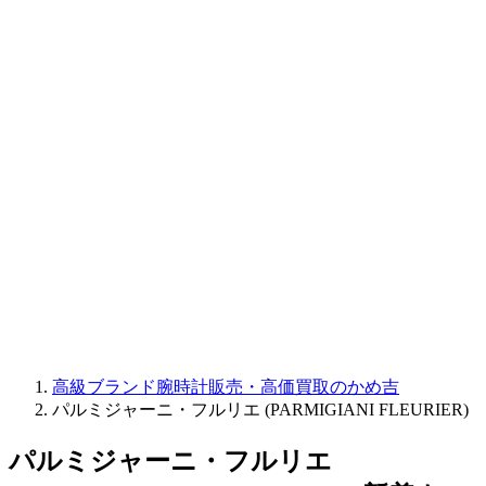
CORUM
CHRONOSWISS
BALL WATCH
Sinn
ROGER DUBUIS
Montblanc
FREDERIQUE CONSTANT
MAURICE LACROIX
ULYSSE NARDIN
JAQUET DROZ
GRAHAM
PARMIGIANI FLEURIER
OTHER BRANDS
JEWELRY
高級ブランド腕時計販売・高価買取のかめ吉
パルミジャーニ・フルリエ (PARMIGIANI FLEURIER)
パルミジャーニ・フルリエ