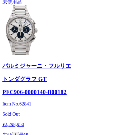
未使用品
パルミジャーニ・フルリエ
トンダグラフ GT
PFC906-0000140-B00182
Item No.
62841
Sold Out
¥2,298,950
先頭
最後