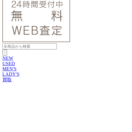
NEW
USED
MEN'S
LADY'S
買取
ROLEX
ブランドから探す
ブランドから探す
TUDOR
OMEGA
CARTIER
PATEK PHILIPPE
AUDEMARS PIGUET
A.LANGE&SOHNE
GLASHUTTE ORIGINAL