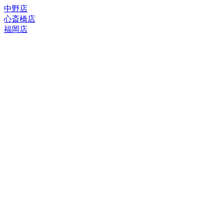
中野店
心斎橋店
福岡店
トップページ
ブランド一覧
ROLEX
ご利用案内
TUDOR
中古品のススメ
OMEGA
在庫表示&お取り寄せについて
CARTIER
Q&A
PATEK PHILIPPE
保証・メンテナンス
AUDEMARS PIGUET
A.LANGE&SOHNE
店舗案内
GLASHUTTE ORIGINAL
中野本店
VACHERON CONSTANTIN
心斎橋店
BREGUET
福岡店
JAEGER-LECOULTRE
レビュー
SEIKO
TAG Heuer
FOR OVERSEAS
IWC
会社概要
BREITLING
お問い合わせ
PANERAI
サイトマップ