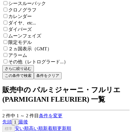
シースルーバック
クロノグラフ
カレンダー
ダイヤ、etc...
ダイバーズ
ムーンフェイズ
限定モデル
２ヵ国表示（GMT）
アラーム
その他（レトログラード...）
さらに絞り込む
この条件で検索
条件をクリア
販売中の パルミジャーニ・フルリエ
(PARMIGIANI FLEURIER) 一覧
2
件中
1
～
2
件目
条件を変更
先頭
最後
1
安い順
高い順
新着順
更新順
標準