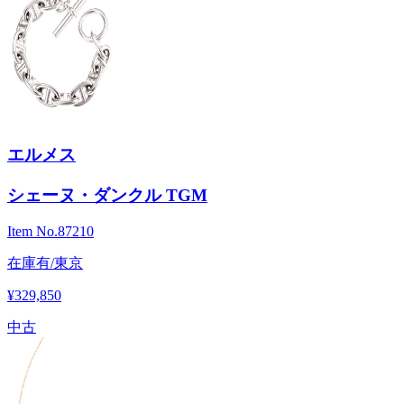
エルメス
シェーヌ・ダンクル TGM
Item No.
87210
在庫有/東京
¥329,850
中古