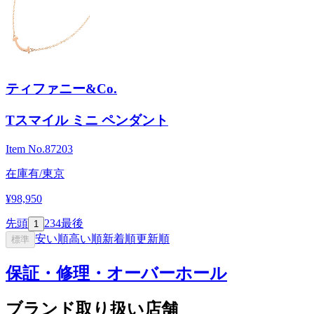
ティファニー&Co.
Tスマイル ミニ ペンダント
Item No.
87203
在庫有/東京
¥98,950
先頭
2
3
4
最後
1
安い順
高い順
新着順
更新順
標準
保証・修理・オーバーホール
ブランド取り扱い店舗