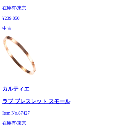
在庫有/東京
¥239,850
中古
カルティエ
ラブ ブレスレット スモール
Item No.
87427
在庫有/東京