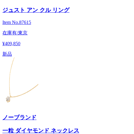
ジュスト アン クル リング
Item No.
87615
在庫有/東京
¥409,850
新品
ノーブランド
一粒 ダイヤモンド ネックレス