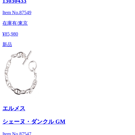
13030433
Item No.
87549
在庫有/東京
¥85,980
新品
エルメス
シェーヌ・ダンクル GM
Item No.
87547