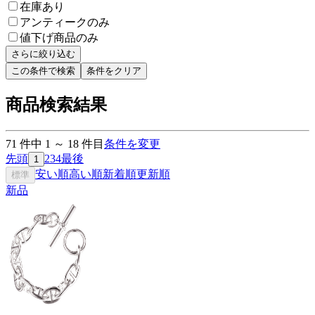
在庫あり
アンティークのみ
値下げ商品のみ
さらに絞り込む
この条件で検索
条件をクリア
商品検索結果
71
件中
1
～
18
件目
条件を変更
先頭
2
3
4
最後
1
安い順
高い順
新着順
更新順
標準
新品