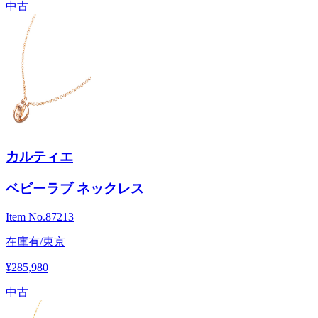
中古
カルティエ
ベビーラブ ネックレス
Item No.
87213
在庫有/東京
¥285,980
中古