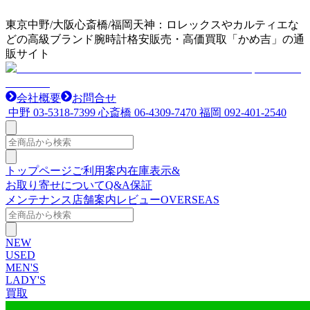
東京中野/大阪心斎橋/福岡天神：ロレックスやカルティエな
どの高級ブランド腕時計格安販売・高価買取「かめ吉」の通
販サイト
会社概要
お問合せ
中野
03-5318-7399
心斎橋
06-4309-7470
福岡
092-401-2540
トップページ
ご利用案内
在庫表示&
お取り寄せについて
Q&A
保証
メンテナンス
店舗案内
レビュー
OVERSEAS
NEW
USED
MEN'S
LADY'S
買取