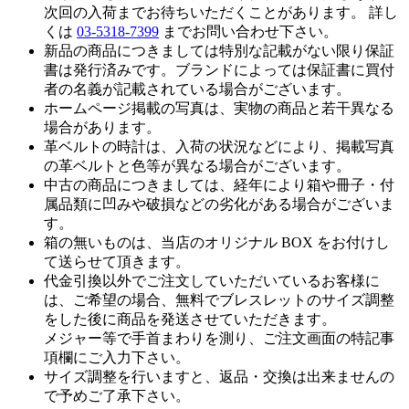
次回の入荷までお待ちいただくことがあります。 詳し
くは
03-5318-7399
までお問い合わせ下さい。
新品の商品につきましては特別な記載がない限り保証
書は発行済みです。ブランドによっては保証書に買付
者の名義が記載されている場合がございます。
ホームページ掲載の写真は、実物の商品と若干異なる
場合があります。
革ベルトの時計は、入荷の状況などにより、掲載写真
の革ベルトと色等が異なる場合がございます。
中古の商品につきましては、経年により箱や冊子・付
属品類に凹みや破損などの劣化がある場合がございま
す。
箱の無いものは、当店のオリジナル BOX をお付けし
て送らせて頂きます。
代金引換以外でご注文していただいているお客様に
は、ご希望の場合、無料でブレスレットのサイズ調整
をした後に商品を発送させていただきます。
メジャー等で手首まわりを測り、ご注文画面の特記事
項欄にご入力下さい。
サイズ調整を行いますと、返品・交換は出来ませんの
で予めご了承下さい。