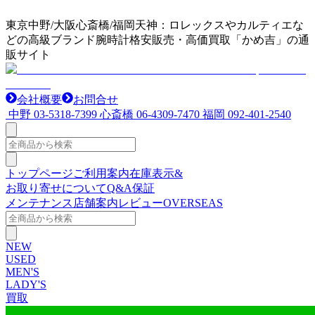
東京中野/大阪心斎橋/福岡天神：ロレックスやカルティエな
どの高級ブランド腕時計格安販売・高価買取「かめ吉」の通
販サイト
会社概要
お問合せ
中野
03-5318-7399
心斎橋
06-4309-7470
福岡
092-401-2540
トップページ
ご利用案内
在庫表示&
お取り寄せについて
Q&A
保証
メンテナンス
店舗案内
レビュー
OVERSEAS
NEW
USED
MEN'S
LADY'S
買取