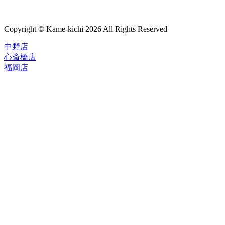
Copyright © Kame-kichi 2026 All Rights Reserved
中野店
心斎橋店
福岡店
トップページ
ブランド一覧
ROLEX
ご利用案内
TUDOR
中古品のススメ
OMEGA
在庫表示&お取り寄せについて
CARTIER
Q&A
PATEK PHILIPPE
保証・メンテナンス
AUDEMARS PIGUET
A.LANGE&SOHNE
店舗案内
GLASHUTTE ORIGINAL
中野本店
VACHERON CONSTANTIN
心斎橋店
BREGUET
福岡店
JAEGER-LECOULTRE
レビュー
SEIKO