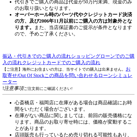
代引きでご購入の商品は代金が50万円未満、現金のみ
のお取り扱いとなります。
オーバーホール時のパーツ代やクレジットカード決済
の方、及び2006年11月以前にご購入の方は対象外とな
ります。
また、当店保証書のご提示が条件となります
ので、予めご了承ください。
振込・代引きでのご購入の流れ
ショッピングローンでのご購
入の流れ
クレジットカードでのご購入の流れ
お
【ご注意】海外にお住まいの方は、当サイトでの購入は出来ません。
取寄せ/Out Of Stock
この商品を問い合わせる
ローンシミュレ
ーター
!
注意事項
ご注文前にご確認ください!
心斎橋店・福岡店に在庫がある場合は商品確認にお時
間をいただく場合がございます。
在庫がない商品に関しましては、前回の販売価格にな
ります。商品のお取り寄せ時には、価格が変動するこ
とがあります。
店頭販売も行っているため売り切れる可能性もあり、