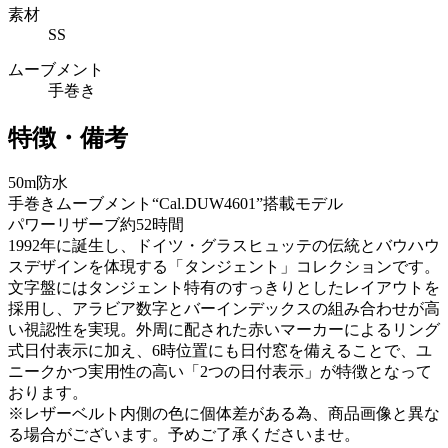
素材
SS
ムーブメント
手巻き
特徴・備考
50m防水
手巻きムーブメント“Cal.DUW4601”搭載モデル
パワーリザーブ約52時間
1992年に誕生し、ドイツ・グラスヒュッテの伝統とバウハウ
スデザインを体現する「タンジェント」コレクションです。
文字盤にはタンジェント特有のすっきりとしたレイアウトを
採用し、アラビア数字とバーインデックスの組み合わせが高
い視認性を実現。外周に配された赤いマーカーによるリング
式日付表示に加え、6時位置にも日付窓を備えることで、ユ
ニークかつ実用性の高い「2つの日付表示」が特徴となって
おります。
※レザーベルト内側の色に個体差がある為、商品画像と異な
る場合がございます。予めご了承くださいませ。