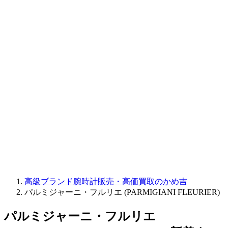
CORUM
CHRONOSWISS
BALL WATCH
Sinn
ROGER DUBUIS
Montblanc
FREDERIQUE CONSTANT
MAURICE LACROIX
ULYSSE NARDIN
JAQUET DROZ
GRAHAM
PARMIGIANI FLEURIER
OTHER BRANDS
JEWELRY
高級ブランド腕時計販売・高価買取のかめ吉
パルミジャーニ・フルリエ (PARMIGIANI FLEURIER)
パルミジャーニ・フルリエ