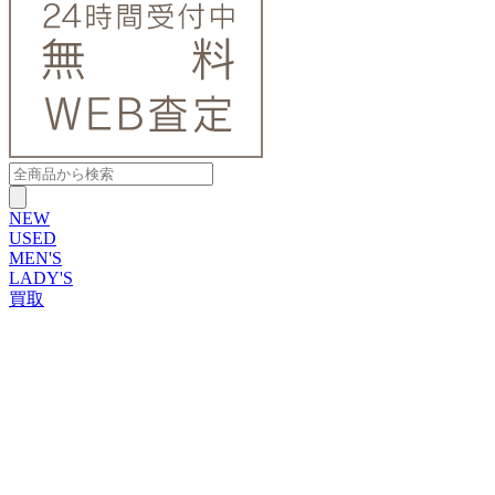
NEW
USED
MEN'S
LADY'S
買取
ROLEX
ブランドから探す
ブランドから探す
TUDOR
OMEGA
CARTIER
PATEK PHILIPPE
AUDEMARS PIGUET
A.LANGE&SOHNE
GLASHUTTE ORIGINAL