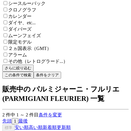
シースルーバック
クロノグラフ
カレンダー
ダイヤ、etc...
ダイバーズ
ムーンフェイズ
限定モデル
２ヵ国表示（GMT）
アラーム
その他（レトログラード...）
さらに絞り込む
この条件で検索
条件をクリア
販売中の パルミジャーニ・フルリエ
(PARMIGIANI FLEURIER) 一覧
2
件中
1
～
2
件目
条件を変更
先頭
最後
1
安い順
高い順
新着順
更新順
標準