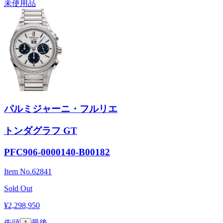
未使用品
パルミジャーニ・フルリエ
トンダグラフ GT
PFC906-0000140-B00182
Item No.
62841
Sold Out
¥2,298,950
先頭
最後