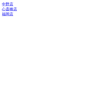
中野店
心斎橋店
福岡店
トップページ
ブランド一覧
ROLEX
ご利用案内
TUDOR
中古品のススメ
OMEGA
在庫表示&お取り寄せについて
CARTIER
Q&A
PATEK PHILIPPE
保証・メンテナンス
AUDEMARS PIGUET
A.LANGE&SOHNE
店舗案内
GLASHUTTE ORIGINAL
中野本店
VACHERON CONSTANTIN
心斎橋店
BREGUET
福岡店
JAEGER-LECOULTRE
レビュー
SEIKO
TAG Heuer
FOR OVERSEAS
IWC
会社概要
BREITLING
お問い合わせ
PANERAI
サイトマップ