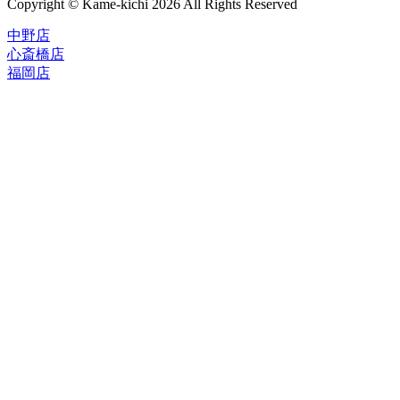
Copyright © Kame-kichi 2026 All Rights Reserved
中野店
心斎橋店
福岡店
トップページ
ブランド一覧
ROLEX
ご利用案内
TUDOR
中古品のススメ
OMEGA
在庫表示&お取り寄せについて
CARTIER
Q&A
PATEK PHILIPPE
保証・メンテナンス
AUDEMARS PIGUET
A.LANGE&SOHNE
店舗案内
GLASHUTTE ORIGINAL
中野本店
VACHERON CONSTANTIN
心斎橋店
BREGUET
福岡店
JAEGER-LECOULTRE
レビュー
SEIKO
TAG Heuer
FOR OVERSEAS
IWC
会社概要
BREITLING
お問い合わせ