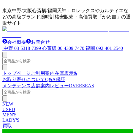
東京中野/大阪心斎橋/福岡天神：ロレックスやカルティエな
どの高級ブランド腕時計格安販売・高価買取「かめ吉」の通
販サイト
会社概要
お問合せ
中野
03-5318-7399
心斎橋
06-4309-7470
福岡
092-401-2540
トップページ
ご利用案内
在庫表示&
お取り寄せについて
Q&A
保証
メンテナンス
店舗案内
レビュー
OVERSEAS
NEW
USED
MEN'S
LADY'S
買取