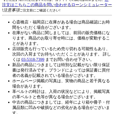
注文はこちら
この商品を問い合わせる
ローンシミュレーター
!
注意事項
ご注文前にご確認ください!
心斎橋店・福岡店に在庫がある場合は商品確認にお時
間をいただく場合がございます。
在庫がない商品に関しましては、前回の販売価格にな
ります。商品のお取り寄せ時には、価格が変動するこ
とがあります。
店頭販売も行っているため売り切れる可能性もあり、
次回の入荷までお待ちいただくことがあります。 詳し
くは
03-5318-7399
までお問い合わせ下さい。
新品の商品につきましては特別な記載がない限り保証
書は発行済みです。ブランドによっては保証書に買付
者の名義が記載されている場合がございます。
ホームページ掲載の写真は、実物の商品と若干異なる
場合があります。
革ベルトの時計は、入荷の状況などにより、掲載写真
の革ベルトと色等が異なる場合がございます。
中古の商品につきましては、経年により箱や冊子・付
属品類に凹みや破損などの劣化がある場合がございま
す。