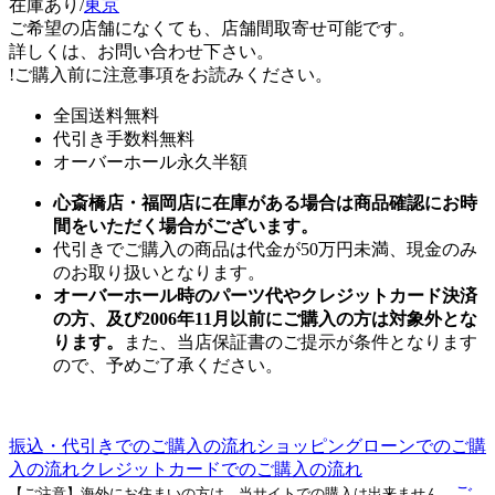
在庫あり/
東京
ご希望の店舗になくても、店舗間取寄せ可能です。
詳しくは、お問い合わせ下さい。
!
ご購入前に注意事項をお読みください。
全国送料無料
代引き手数料無料
オーバーホール永久半額
心斎橋店・福岡店に在庫がある場合は商品確認にお時
間をいただく場合がございます。
代引きでご購入の商品は代金が50万円未満、現金のみ
のお取り扱いとなります。
オーバーホール時のパーツ代やクレジットカード決済
の方、及び2006年11月以前にご購入の方は対象外とな
ります。
また、当店保証書のご提示が条件となります
ので、予めご了承ください。
振込・代引きでのご購入の流れ
ショッピングローンでのご購
入の流れ
クレジットカードでのご購入の流れ
ご
【ご注意】海外にお住まいの方は、当サイトでの購入は出来ません。