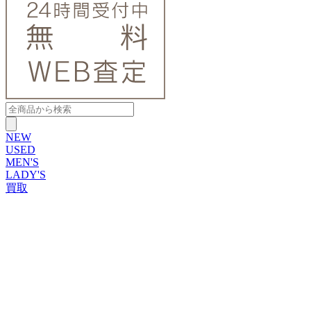
NEW
USED
MEN'S
LADY'S
買取
ROLEX
ブランドから探す
ブランドから探す
TUDOR
OMEGA
CARTIER
PATEK PHILIPPE
AUDEMARS PIGUET
A.LANGE&SOHNE
GLASHUTTE ORIGINAL