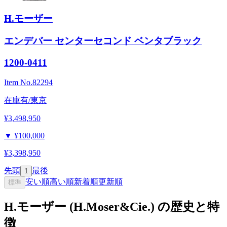
H.モーザー
エンデバー センターセコンド ベンタブラック
1200-0411
Item No.
82294
在庫有/東京
¥3,498,950
▼
¥100,000
¥3,398,950
先頭
最後
1
安い順
高い順
新着順
更新順
標準
H.モーザー (H.Moser&Cie.) の歴史と特
徴