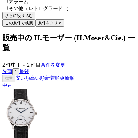
アラーム
その他（レトログラード...）
さらに絞り込む
この条件で検索
条件をクリア
販売中の H.モーザー (H.Moser&Cie.) 一
覧
2
件中
1
～
2
件目
条件を変更
先頭
最後
1
安い順
高い順
新着順
更新順
標準
中古