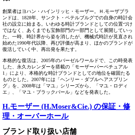
創業者はヨハン・ハインリッヒ・モーザー。Ｈ.モーザブラ
ンドは、1828年、サンクト・ペテルブルグでの自身の時計会
社の設立に始まる。いわゆる時計ブランドとしての位置づけ
ではなく、あくまでも宝飾部門の一部門として展開していっ
た。一時、時計界から姿を消したが、機械式時計が見直され
始めた1990年代以降、再び評価が高まり、ほかのブランドが
復活していく中、再出発を果たす。
本格的な復活は、2005年のバーゼルワールドで、この時発表
した、永久カレンダーを搭載の「モーザーパーペチュアル
1」により、本格的な時計ブランドとしての地位を確固たる
ものとした。2007年には「ヘンリー・ダブルヘアスプリン
グ」を、2008年は「マユ」シリーズから、「マユ・ロディ
エ」、「マユ・ブラックパール」などを発表した。
H.モーザー (H.Moser&Cie.) の保証・修
理・オーバーホール
ブランド取り扱い店舗