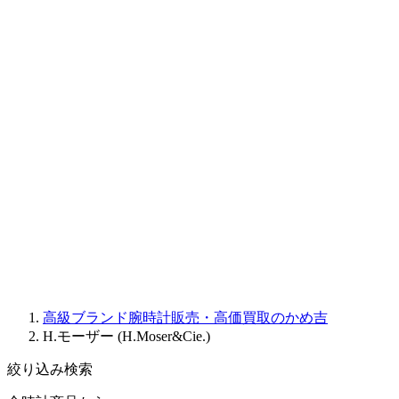
CORUM
CHRONOSWISS
BALL WATCH
Sinn
ROGER DUBUIS
Montblanc
FREDERIQUE CONSTANT
MAURICE LACROIX
ULYSSE NARDIN
JAQUET DROZ
GRAHAM
PARMIGIANI FLEURIER
OTHER BRANDS
JEWELRY
高級ブランド腕時計販売・高価買取のかめ吉
H.モーザー (H.Moser&Cie.)
絞り込み検索