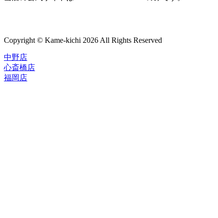
Copyright © Kame-kichi 2026 All Rights Reserved
中野店
心斎橋店
福岡店
トップページ
ブランド一覧
ROLEX
ご利用案内
TUDOR
中古品のススメ
OMEGA
在庫表示&お取り寄せについて
CARTIER
Q&A
PATEK PHILIPPE
保証・メンテナンス
AUDEMARS PIGUET
A.LANGE&SOHNE
店舗案内
GLASHUTTE ORIGINAL
中野本店
VACHERON CONSTANTIN
心斎橋店
BREGUET
福岡店
JAEGER-LECOULTRE