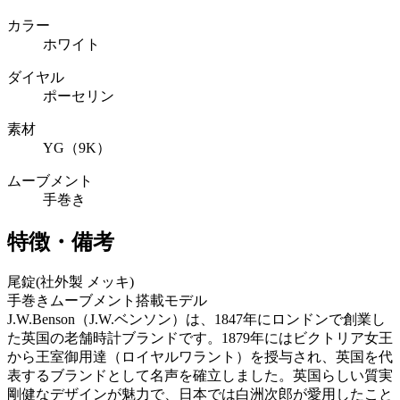
カラー
ホワイト
ダイヤル
ポーセリン
素材
YG（9K）
ムーブメント
手巻き
特徴・備考
尾錠(社外製 メッキ)
手巻きムーブメント搭載モデル
J.W.Benson（J.W.ベンソン）は、1847年にロンドンで創業し
た英国の老舗時計ブランドです。1879年にはビクトリア女王
から王室御用達（ロイヤルワラント）を授与され、英国を代
表するブランドとして名声を確立しました。英国らしい質実
剛健なデザインが魅力で、日本では白洲次郎が愛用したこと