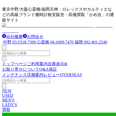
東京中野/大阪心斎橋/福岡天神：ロレックスやカルティエな
どの高級ブランド腕時計格安販売・高価買取「かめ吉」の通
販サイト
会社概要
お問合せ
中野
03-5318-7399
心斎橋
06-4309-7470
福岡
092-401-2540
トップページ
ご利用案内
在庫表示&
お取り寄せについて
Q&A
保証
メンテナンス
店舗案内
レビュー
OVERSEAS
NEW
USED
MEN'S
LADY'S
買取