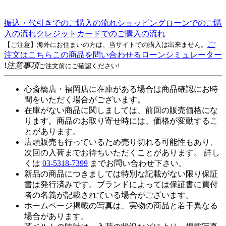
振込・代引きでのご購入の流れ
ショッピングローンでのご購
入の流れ
クレジットカードでのご購入の流れ
ご
【ご注意】海外にお住まいの方は、当サイトでの購入は出来ません。
注文はこちら
この商品を問い合わせる
ローンシミュレーター
!
注意事項
ご注文前にご確認ください!
心斎橋店・福岡店に在庫がある場合は商品確認にお時
間をいただく場合がございます。
在庫がない商品に関しましては、前回の販売価格にな
ります。商品のお取り寄せ時には、価格が変動するこ
とがあります。
店頭販売も行っているため売り切れる可能性もあり、
次回の入荷までお待ちいただくことがあります。 詳し
くは
03-5318-7399
までお問い合わせ下さい。
新品の商品につきましては特別な記載がない限り保証
書は発行済みです。ブランドによっては保証書に買付
者の名義が記載されている場合がございます。
ホームページ掲載の写真は、実物の商品と若干異なる
場合があります。