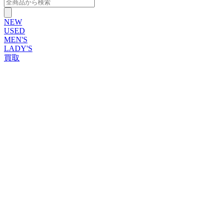
NEW
USED
MEN'S
LADY'S
買取
ROLEX
ブランドから探す
ブランドから探す
TUDOR
OMEGA
CARTIER
PATEK PHILIPPE
AUDEMARS PIGUET
A.LANGE&SOHNE
GLASHUTTE ORIGINAL
VACHERON CONSTANTIN
BREGUET
JAEGER-LECOULTRE
SEIKO
TAG Heuer
IWC
BREITLING
PANERAI
FRANCK MULLER