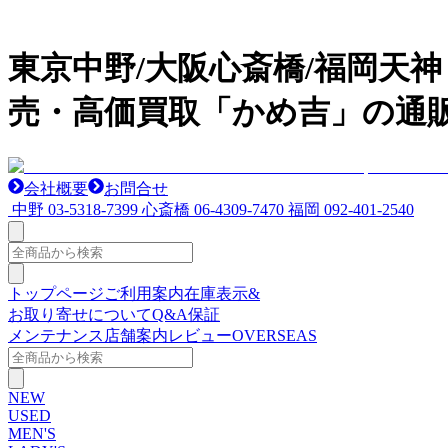
東京中野/大阪心斎橋/福岡天
売・高価買取「かめ吉」の通
会社概要
お問合せ
中野
03-5318-7399
心斎橋
06-4309-7470
福岡
092-401-2540
トップページ
ご利用案内
在庫表示&
お取り寄せについて
Q&A
保証
メンテナンス
店舗案内
レビュー
OVERSEAS
NEW
USED
MEN'S