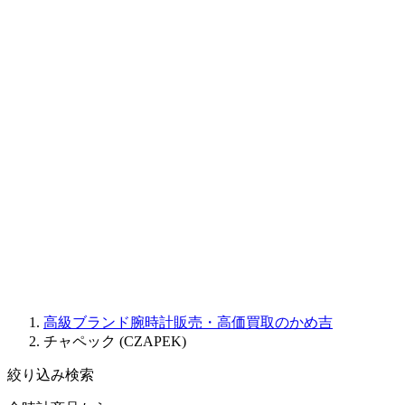
CORUM
CHRONOSWISS
BALL WATCH
Sinn
ROGER DUBUIS
Montblanc
FREDERIQUE CONSTANT
MAURICE LACROIX
ULYSSE NARDIN
JAQUET DROZ
GRAHAM
PARMIGIANI FLEURIER
OTHER BRANDS
JEWELRY
高級ブランド腕時計販売・高価買取のかめ吉
チャペック (CZAPEK)
絞り込み検索