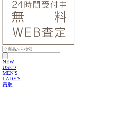
NEW
USED
MEN'S
LADY'S
買取
ROLEX
ブランドから探す
ブランドから探す
TUDOR
OMEGA
CARTIER
PATEK PHILIPPE
AUDEMARS PIGUET
A.LANGE&SOHNE
GLASHUTTE ORIGINAL