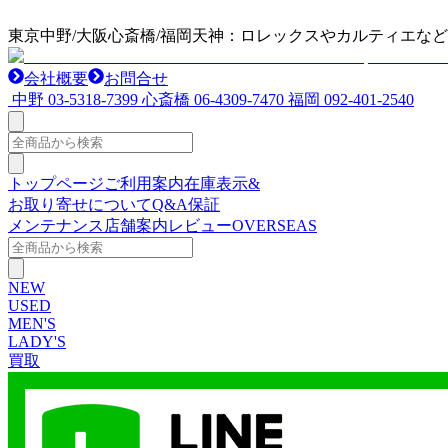
東京中野/大阪心斎橋/福岡天神：ロレックスやカルティエな
会社概要
お問合せ
中野
03-5318-7399
心斎橋
06-4309-7470
福岡
092-401-2540
トップページ
ご利用案内
在庫表示&
お取り寄せについて
Q&A
保証
メンテナンス
店舗案内
レビュー
OVERSEAS
NEW
USED
MEN'S
LADY'S
買取