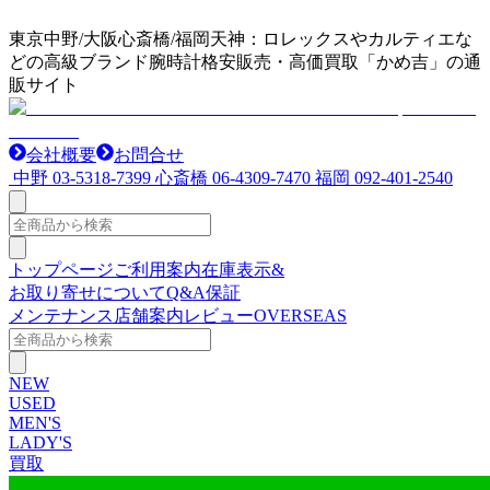
東京中野/大阪心斎橋/福岡天神：ロレックスやカルティエな
どの高級ブランド腕時計格安販売・高価買取「かめ吉」の通
販サイト
会社概要
お問合せ
中野
03-5318-7399
心斎橋
06-4309-7470
福岡
092-401-2540
トップページ
ご利用案内
在庫表示&
お取り寄せについて
Q&A
保証
メンテナンス
店舗案内
レビュー
OVERSEAS
NEW
USED
MEN'S
LADY'S
買取