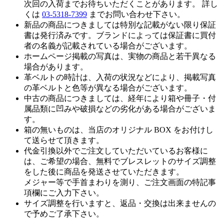
次回の入荷までお待ちいただくことがあります。 詳し
くは
03-5318-7399
までお問い合わせ下さい。
新品の商品につきましては特別な記載がない限り保証
書は発行済みです。ブランドによっては保証書に買付
者の名義が記載されている場合がございます。
ホームページ掲載の写真は、実物の商品と若干異なる
場合があります。
革ベルトの時計は、入荷の状況などにより、掲載写真
の革ベルトと色等が異なる場合がございます。
中古の商品につきましては、経年により箱や冊子・付
属品類に凹みや破損などの劣化がある場合がございま
す。
箱の無いものは、当店のオリジナル BOX をお付けし
て送らせて頂きます。
代金引換以外でご注文していただいているお客様に
は、ご希望の場合、無料でブレスレットのサイズ調整
をした後に商品を発送させていただきます。
メジャー等で手首まわりを測り、ご注文画面の特記事
項欄にご入力下さい。
サイズ調整を行いますと、返品・交換は出来ませんの
で予めご了承下さい。