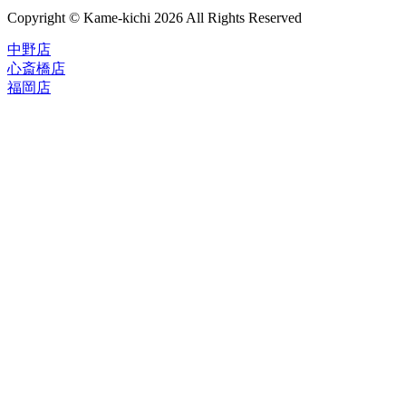
Copyright © Kame-kichi 2026 All Rights Reserved
中野店
心斎橋店
福岡店
トップページ
ブランド一覧
ROLEX
ご利用案内
TUDOR
中古品のススメ
OMEGA
在庫表示&お取り寄せについて
CARTIER
Q&A
PATEK PHILIPPE
保証・メンテナンス
AUDEMARS PIGUET
A.LANGE&SOHNE
店舗案内
GLASHUTTE ORIGINAL
中野本店
VACHERON CONSTANTIN
心斎橋店
BREGUET
福岡店
JAEGER-LECOULTRE
レビュー
SEIKO
TAG Heuer
FOR OVERSEAS
IWC
会社概要