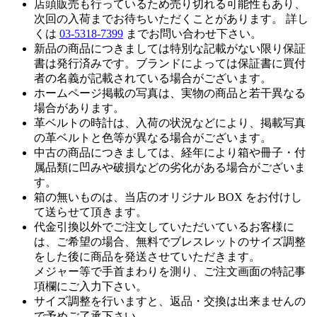
店頭販売も行っているため売り切れる可能性もあり、
次回の入荷までお待ちいただくことがあります。 詳し
くは
03-5318-7399
までお問い合わせ下さい。
新品の商品につきましては特別な記載がない限り保証
書は発行済みです。ブランドによっては保証書に買付
者の名義が記載されている場合がございます。
ホームページ掲載の写真は、実物の商品と若干異なる
場合があります。
革ベルトの時計は、入荷の状況などにより、掲載写真
の革ベルトと色等が異なる場合がございます。
中古の商品につきましては、経年により箱や冊子・付
属品類に凹みや破損などの劣化がある場合がございま
す。
箱の無いものは、当店のオリジナル BOX をお付けし
て送らせて頂きます。
代金引換以外でご注文していただいているお客様に
は、ご希望の場合、無料でブレスレットのサイズ調整
をした後に商品を発送させていただきます。
メジャー等で手首まわりを測り、ご注文画面の特記事
項欄にご入力下さい。
サイズ調整を行いますと、返品・交換は出来ませんの
で予めご了承下さい。