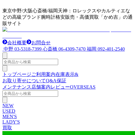
東京中野/大阪心斎橋/福岡天神：ロレックスやカルティエな
どの高級ブランド腕時計格安販売・高価買取「かめ吉」の通
販サイト
会社概要
お問合せ
中野
03-5318-7399
心斎橋
06-4309-7470
福岡
092-401-2540
トップページ
ご利用案内
在庫表示&
お取り寄せについて
Q&A
保証
メンテナンス
店舗案内
レビュー
OVERSEAS
NEW
USED
MEN'S
LADY'S
買取