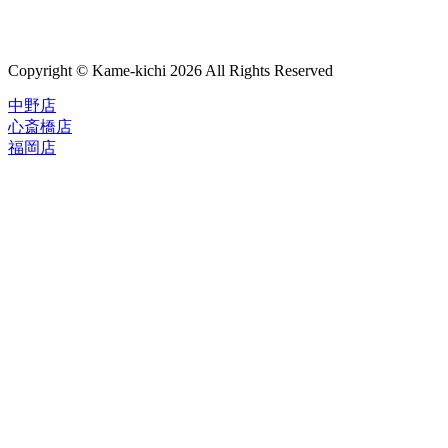
Copyright © Kame-kichi 2026 All Rights Reserved
中野店
心斎橋店
福岡店
トップページ
ブランド一覧
ROLEX
ご利用案内
TUDOR
中古品のススメ
OMEGA
在庫表示&お取り寄せについて
CARTIER
Q&A
PATEK PHILIPPE
保証・メンテナンス
AUDEMARS PIGUET
A.LANGE&SOHNE
店舗案内
GLASHUTTE ORIGINAL
中野本店
VACHERON CONSTANTIN
心斎橋店
BREGUET
福岡店
JAEGER-LECOULTRE
レビュー
SEIKO