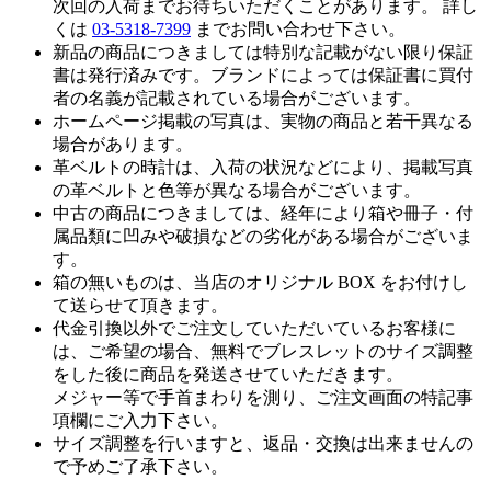
次回の入荷までお待ちいただくことがあります。 詳し
くは
03-5318-7399
までお問い合わせ下さい。
新品の商品につきましては特別な記載がない限り保証
書は発行済みです。ブランドによっては保証書に買付
者の名義が記載されている場合がございます。
ホームページ掲載の写真は、実物の商品と若干異なる
場合があります。
革ベルトの時計は、入荷の状況などにより、掲載写真
の革ベルトと色等が異なる場合がございます。
中古の商品につきましては、経年により箱や冊子・付
属品類に凹みや破損などの劣化がある場合がございま
す。
箱の無いものは、当店のオリジナル BOX をお付けし
て送らせて頂きます。
代金引換以外でご注文していただいているお客様に
は、ご希望の場合、無料でブレスレットのサイズ調整
をした後に商品を発送させていただきます。
メジャー等で手首まわりを測り、ご注文画面の特記事
項欄にご入力下さい。
サイズ調整を行いますと、返品・交換は出来ませんの
で予めご了承下さい。