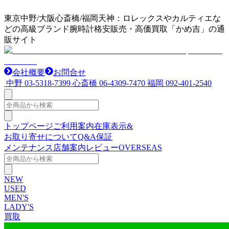
東京中野/大阪心斎橋/福岡天神：ロレックスやカルティエな
どの高級ブランド腕時計格安販売・高価買取「かめ吉」の通
販サイト
会社概要
お問合せ
中野
03-5318-7399
心斎橋
06-4309-7470
福岡
092-401-2540
トップページ
ご利用案内
在庫表示&
お取り寄せについて
Q&A
保証
メンテナンス
店舗案内
レビュー
OVERSEAS
NEW
USED
MEN'S
LADY'S
買取