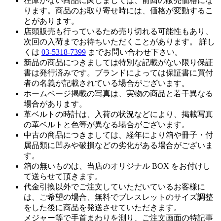
在庫がない商品に関しましては、前回の販売価格にな
ります。商品のお取り寄せ時には、価格が変動するこ
とがあります。
店頭販売も行っているため売り切れる可能性もあり、
次回の入荷までお待ちいただくことがあります。 詳し
くは
03-5318-7399
までお問い合わせ下さい。
新品の商品につきましては特別な記載がない限り保証
書は発行済みです。ブランドによっては保証書に買付
者の名義が記載されている場合がございます。
ホームページ掲載の写真は、実物の商品と若干異なる
場合があります。
革ベルトの時計は、入荷の状況などにより、掲載写真
の革ベルトと色等が異なる場合がございます。
中古の商品につきましては、経年により箱や冊子・付
属品類に凹みや破損などの劣化がある場合がございま
す。
箱の無いものは、当店のオリジナル BOX をお付けし
て送らせて頂きます。
代金引換以外でご注文していただいているお客様に
は、ご希望の場合、無料でブレスレットのサイズ調整
をした後に商品を発送させていただきます。
メジャー等で手首まわりを測り、ご注文画面の特記事