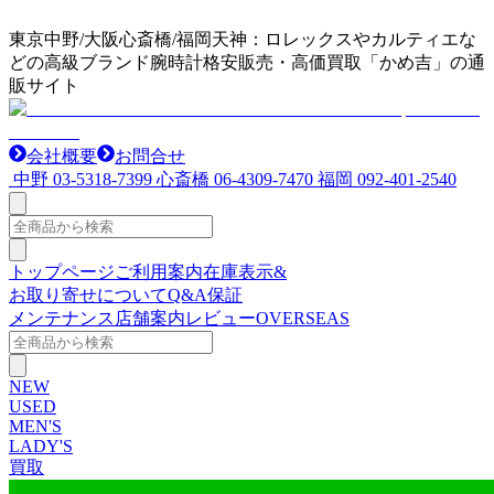
東京中野/大阪心斎橋/福岡天神：ロレックスやカルティエな
どの高級ブランド腕時計格安販売・高価買取「かめ吉」の通
販サイト
会社概要
お問合せ
中野
03-5318-7399
心斎橋
06-4309-7470
福岡
092-401-2540
トップページ
ご利用案内
在庫表示&
お取り寄せについて
Q&A
保証
メンテナンス
店舗案内
レビュー
OVERSEAS
NEW
USED
MEN'S
LADY'S
買取