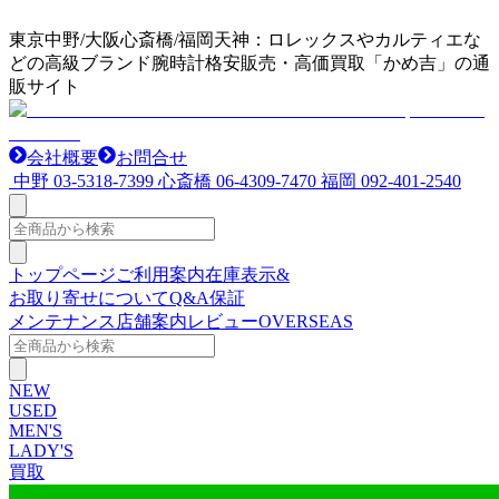
東京中野/大阪心斎橋/福岡天神：ロレックスやカルティエな
どの高級ブランド腕時計格安販売・高価買取「かめ吉」の通
販サイト
会社概要
お問合せ
中野
03-5318-7399
心斎橋
06-4309-7470
福岡
092-401-2540
トップページ
ご利用案内
在庫表示&
お取り寄せについて
Q&A
保証
メンテナンス
店舗案内
レビュー
OVERSEAS
NEW
USED
MEN'S
LADY'S
買取