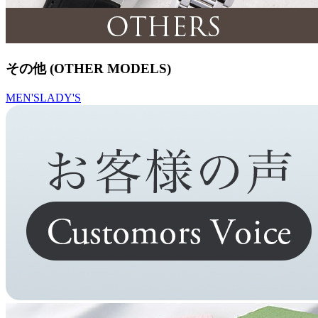
その他 (OTHER MODELS)
MEN'S
LADY'S