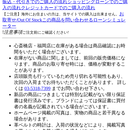
振込・代引きでのご購入の流れ
ショッピングローンでのご購
入の流れ
クレジットカードでのご購入の流れ
お
【ご注意】海外にお住まいの方は、当サイトでの購入は出来ません。
取寄せ/Out Of Stock
この商品を問い合わせる
ローンシミュレ
ーター
!
注意事項
ご注文前にご確認ください!
心斎橋店・福岡店に在庫がある場合は商品確認にお時
間をいただく場合がございます。
在庫がない商品に関しましては、前回の販売価格にな
ります。商品のお取り寄せ時には、価格が変動するこ
とがあります。
店頭販売も行っているため売り切れる可能性もあり、
次回の入荷までお待ちいただくことがあります。 詳し
くは
03-5318-7399
までお問い合わせ下さい。
新品の商品につきましては特別な記載がない限り保証
書は発行済みです。ブランドによっては保証書に買付
者の名義が記載されている場合がございます。
ホームページ掲載の写真は、実物の商品と若干異なる
場合があります。
革ベルトの時計は、入荷の状況などにより、掲載写真