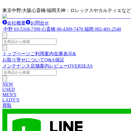
東京中野/大阪心斎橋/福岡天神：ロレックスやカルティエな
会社概要
お問合せ
中野
03-5318-7399
心斎橋
06-4309-7470
福岡
092-401-2540
トップページ
ご利用案内
在庫表示&
お取り寄せについて
Q&A
保証
メンテナンス
店舗案内
レビュー
OVERSEAS
NEW
USED
MEN'S
LADY'S
買取