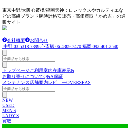
東京中野/大阪心斎橋/福岡天神：ロレックスやカルティエな
どの高級ブランド腕時計格安販売・高価買取「かめ吉」の通
販サイト
会社概要
お問合せ
中野
03-5318-7399
心斎橋
06-4309-7470
福岡
092-401-2540
トップページ
ご利用案内
在庫表示&
お取り寄せについて
Q&A
保証
メンテナンス
店舗案内
レビュー
OVERSEAS
NEW
USED
MEN'S
LADY'S
買取