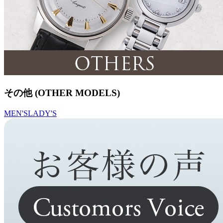
その他 (OTHER MODELS)
MEN'S
LADY'S