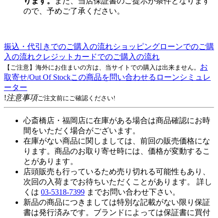
ります。
また、当店保証書のご提示が条件となります
ので、予めご了承ください。
振込・代引きでのご購入の流れ
ショッピングローンでのご購
入の流れ
クレジットカードでのご購入の流れ
お
【ご注意】海外にお住まいの方は、当サイトでの購入は出来ません。
取寄せ/Out Of Stock
この商品を問い合わせる
ローンシミュレ
ーター
!
注意事項
ご注文前にご確認ください!
心斎橋店・福岡店に在庫がある場合は商品確認にお時
間をいただく場合がございます。
在庫がない商品に関しましては、前回の販売価格にな
ります。商品のお取り寄せ時には、価格が変動するこ
とがあります。
店頭販売も行っているため売り切れる可能性もあり、
次回の入荷までお待ちいただくことがあります。 詳し
くは
03-5318-7399
までお問い合わせ下さい。
新品の商品につきましては特別な記載がない限り保証
書は発行済みです。ブランドによっては保証書に買付