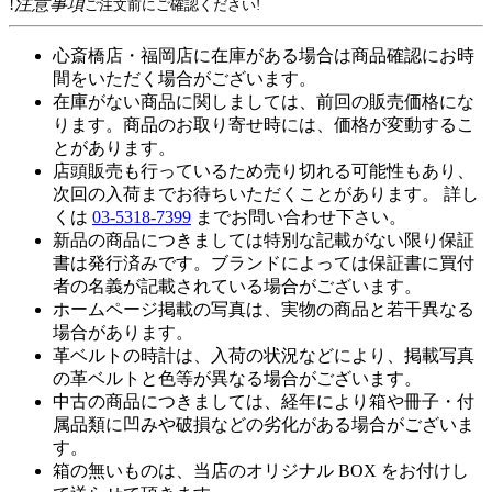
!
注意事項
ご注文前にご確認ください!
心斎橋店・福岡店に在庫がある場合は商品確認にお時
間をいただく場合がございます。
在庫がない商品に関しましては、前回の販売価格にな
ります。商品のお取り寄せ時には、価格が変動するこ
とがあります。
店頭販売も行っているため売り切れる可能性もあり、
次回の入荷までお待ちいただくことがあります。 詳し
くは
03-5318-7399
までお問い合わせ下さい。
新品の商品につきましては特別な記載がない限り保証
書は発行済みです。ブランドによっては保証書に買付
者の名義が記載されている場合がございます。
ホームページ掲載の写真は、実物の商品と若干異なる
場合があります。
革ベルトの時計は、入荷の状況などにより、掲載写真
の革ベルトと色等が異なる場合がございます。
中古の商品につきましては、経年により箱や冊子・付
属品類に凹みや破損などの劣化がある場合がございま
す。
箱の無いものは、当店のオリジナル BOX をお付けし