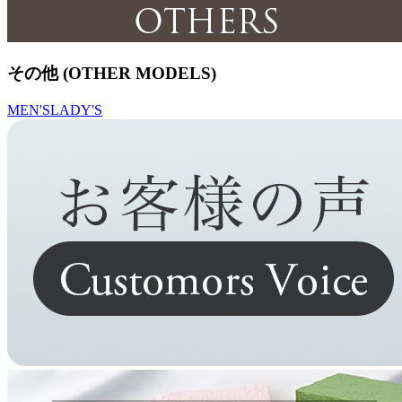
その他 (OTHER MODELS)
MEN'S
LADY'S