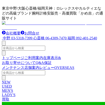
東京中野/大阪心斎橋/福岡天神：ロレックスやカルティエな
どの高級ブランド腕時計格安販売・高価買取「かめ吉」の通
販サイト
会社概要
お問合せ
中野
03-5318-7399
心斎橋
06-4309-7470
福岡
092-401-2540
トップページ
ご利用案内
在庫表示&
お取り寄せについて
Q&A
保証
メンテナンス
店舗案内
レビュー
OVERSEAS
NEW
USED
MEN'S
LADY'S
買取