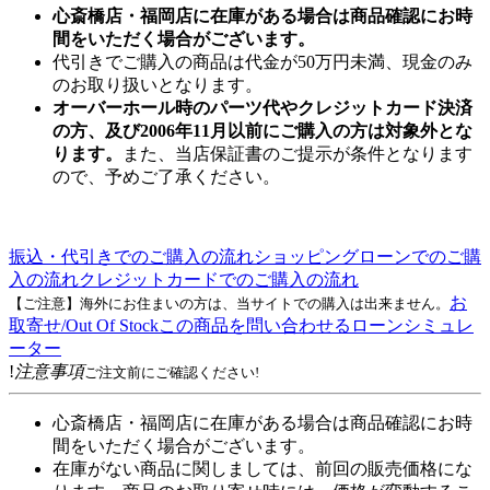
心斎橋店・福岡店に在庫がある場合は商品確認にお時
間をいただく場合がございます。
代引きでご購入の商品は代金が50万円未満、現金のみ
のお取り扱いとなります。
オーバーホール時のパーツ代やクレジットカード決済
の方、及び2006年11月以前にご購入の方は対象外とな
ります。
また、当店保証書のご提示が条件となります
ので、予めご了承ください。
振込・代引きでのご購入の流れ
ショッピングローンでのご購
入の流れ
クレジットカードでのご購入の流れ
お
【ご注意】海外にお住まいの方は、当サイトでの購入は出来ません。
取寄せ/Out Of Stock
この商品を問い合わせる
ローンシミュレ
ーター
!
注意事項
ご注文前にご確認ください!
心斎橋店・福岡店に在庫がある場合は商品確認にお時
間をいただく場合がございます。
在庫がない商品に関しましては、前回の販売価格にな