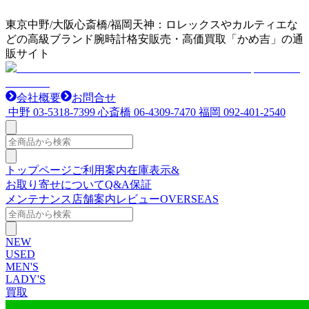
東京中野/大阪心斎橋/福岡天神：ロレックスやカルティエな
どの高級ブランド腕時計格安販売・高価買取「かめ吉」の通
販サイト
会社概要
お問合せ
中野
03-5318-7399
心斎橋
06-4309-7470
福岡
092-401-2540
トップページ
ご利用案内
在庫表示&
お取り寄せについて
Q&A
保証
メンテナンス
店舗案内
レビュー
OVERSEAS
NEW
USED
MEN'S
LADY'S
買取