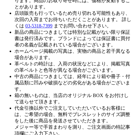
ります。商品のお取り寄せ時には、価格が変動するこ
とがあります。
店頭販売も行っているため売り切れる可能性もあり、
次回の入荷までお待ちいただくことがあります。 詳し
くは
03-5318-7399
までお問い合わせ下さい。
新品の商品につきましては特別な記載がない限り保証
書は発行済みです。ブランドによっては保証書に買付
者の名義が記載されている場合がございます。
ホームページ掲載の写真は、実物の商品と若干異なる
場合があります。
革ベルトの時計は、入荷の状況などにより、掲載写真
の革ベルトと色等が異なる場合がございます。
中古の商品につきましては、経年により箱や冊子・付
属品類に凹みや破損などの劣化がある場合がございま
す。
箱の無いものは、当店のオリジナル BOX をお付けし
て送らせて頂きます。
代金引換以外でご注文していただいているお客様に
は、ご希望の場合、無料でブレスレットのサイズ調整
をした後に商品を発送させていただきます。
メジャー等で手首まわりを測り、ご注文画面の特記事
項欄にご入力下さい。