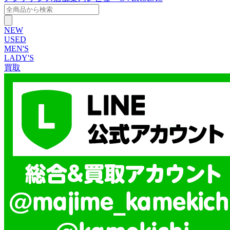
NEW
USED
MEN'S
LADY'S
買取