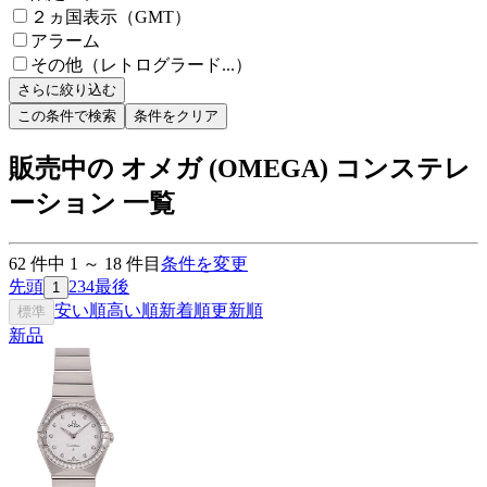
２ヵ国表示（GMT）
アラーム
その他（レトログラード...）
さらに絞り込む
この条件で検索
条件をクリア
販売中の オメガ (OMEGA) コンステレ
ーション 一覧
62
件中
1
～
18
件目
条件を変更
先頭
2
3
4
最後
1
安い順
高い順
新着順
更新順
標準
新品