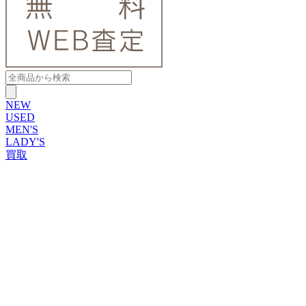
NEW
USED
MEN'S
LADY'S
買取
ROLEX
ブランドから探す
ブランドから探す
TUDOR
OMEGA
CARTIER
PATEK PHILIPPE
AUDEMARS PIGUET
A.LANGE&SOHNE
GLASHUTTE ORIGINAL
VACHERON CONSTANTIN
BREGUET
JAEGER-LECOULTRE