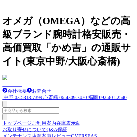
オメガ（OMEGA）などの高
級ブランド腕時計格安販売・
高価買取「かめ吉」の通販サ
イト(東京中野/大阪心斎橋)
会社概要
お問合せ
中野
03-5318-7399
心斎橋
06-4309-7470
福岡
092-401-2540
トップページ
ご利用案内
在庫表示&
お取り寄せについて
Q&A
保証
メンテナンス
店舗案内
レビュー
OVERSEAS