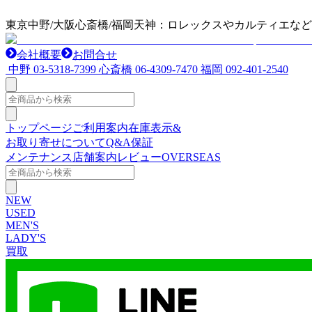
東京中野/大阪心斎橋/福岡天神：ロレックスやカルティエな
会社概要
お問合せ
中野
03-5318-7399
心斎橋
06-4309-7470
福岡
092-401-2540
トップページ
ご利用案内
在庫表示&
お取り寄せについて
Q&A
保証
メンテナンス
店舗案内
レビュー
OVERSEAS
NEW
USED
MEN'S
LADY'S
買取