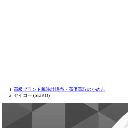
Sinn
ROGER DUBUIS
Montblanc
FREDERIQUE CONSTANT
MAURICE LACROIX
ULYSSE NARDIN
JAQUET DROZ
GRAHAM
PARMIGIANI FLEURIER
OTHER BRANDS
JEWELRY
高級ブランド腕時計販売・高価買取のかめ吉
セイコー (SEIKO)