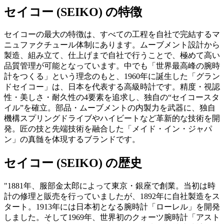
セイコー (SEIKO) の特徴
セイコーの最大の特徴は、すべての工程を自社で完結するマ
ニュファクチュール体制にあります。ムーブメント設計から
製造、組み立て、仕上げまで自社で行うことで、極めて高い
品質管理が可能となっています。中でも「世界最高峰の腕時
計をつくる」という理念のもと、1960年に誕生した「グラン
ドセイコー」は、日本を代表する高級時計です。精度・視認
性・美しさ・耐久性の4要素を追求し、独自の“セイコースタ
イル”を確立。部品・ムーブメントの内製力を武器に、独自
機構スプリングドライブやハイビートなど革新的な技術を開
発。匠の技と先端技術を融合した「メイド・イン・ジャパ
ン」の真髄を体現するブランドです。
セイコー (SEIKO) の歴史
"1881年、服部金太郎によって東京・銀座で創業。当初は時
計の修理と販売を行っていましたが、1892年に自社製造をス
タート。1913年には日本初となる腕時計「ローレル」を開発
しました。そして1969年、世界初のクォーツ腕時計「アスト