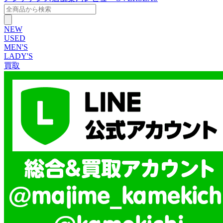
NEW
USED
MEN'S
LADY'S
買取