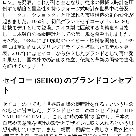
ロン」を発表。これが引き金となり、従来の機械式時計を圧
倒する精度と量産性を持つクォーツ式時計が世界中に普及
し、「クォーツショック」と呼ばれる市場構造の劇的変化が
起きました。1960年、初代グランドセイコーが「Cal.3180」
搭載モデルとして登場。スイス製に匹敵する高精度を目指
し、日本独自の高級時計としての第一歩を踏み出しました。
その後、1968年には10振動のハイビート機構を開発し、1999
年には革新的なスプリングドライブを搭載したモデルを発
表。2017年にはセイコーから独立したブランドとして再出発
を果たし、国内外での評価を確立。伝統と革新の両輪で進化
を続けています。"
セイコー (SEIKO) のブランドコンセプ
ト
セイコーの中でも「世界最高峰の腕時計を作る」という理念
のもとに誕生した、グランドセイコーのコンセプトは「THE
NATURE OF TIME」。これは“時の本質”を追求し、日本の
自然や美意識を時計の設計とデザインに取り入れるという思
想を表しています。また、精度・視認性・美しさ・耐久性の
4要素を高次元で実現することがテーマになっています。例