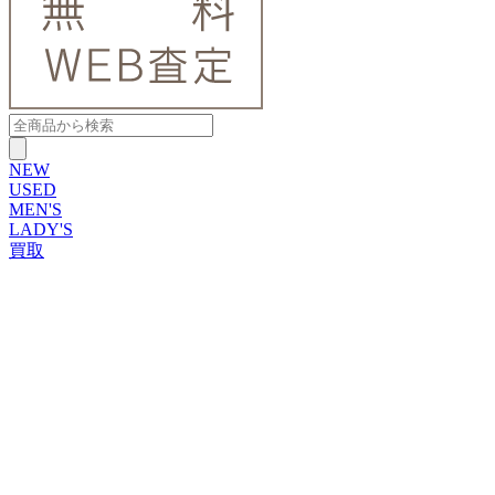
NEW
USED
MEN'S
LADY'S
買取
ROLEX
ブランドから探す
ブランドから探す
TUDOR
OMEGA
CARTIER
PATEK PHILIPPE
AUDEMARS PIGUET
A.LANGE&SOHNE
GLASHUTTE ORIGINAL
VACHERON CONSTANTIN
BREGUET
JAEGER-LECOULTRE