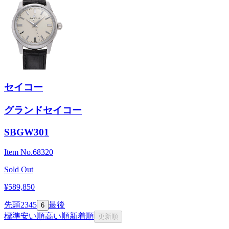
セイコー
グランドセイコー
SBGW301
Item No.
68320
Sold Out
¥589,850
先頭
2
3
4
5
最後
6
標準
安い順
高い順
新着順
更新順