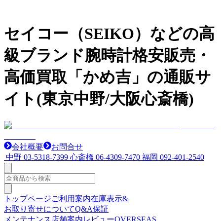
セイコー（SEIKO）などの高
級ブランド腕時計格安販売・
高価買取「かめ吉」の通販サ
イト(東京中野/大阪心斎橋)
会社概要
お問合せ
中野
03-5318-7399
心斎橋
06-4309-7470
福岡
092-401-2540
トップページ
ご利用案内
在庫表示&
お取り寄せについて
Q&A
保証
メンテナンス
店舗案内
レビュー
OVERSEAS