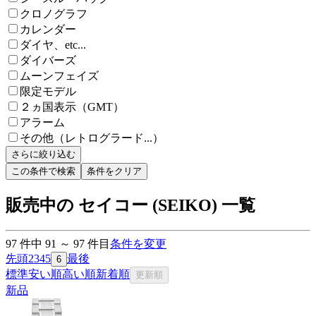
クロノグラフ
カレンダー
ダイヤ、etc...
ダイバーズ
ムーンフェイズ
限定モデル
２ヵ国表示（GMT）
アラーム
その他（レトログラード...）
さらに絞り込む
この条件で検索
条件をクリア
販売中の セイコー (SEIKO) 一覧
97
件中
91
～
97
件目
条件を変更
先頭
2
3
4
5
最後
6
標準
安い順
高い順
新着順
更新順
新品