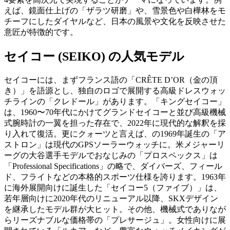
えば、鏡面仕上げの「ザラツ研磨」や、雪景色や白樺林をモ
チーフにしたダイヤルなど、日本の風景や文化を反映させた
意匠が特徴的です。
セイコー (SEIKO) の人気モデル
セイコーには、まずフランス語の「CRÊTE D’OR（金の頂
き）」を語源とし、独自のロゴで展開する高級ドレスウォッ
チラインの「クレドール」があります。「キングセイコー」
は、1960〜70年代にかけてグランドセイコーと並び高級機械
式腕時計の一翼を担った存在で、2022年に現代的な解釈を採
り入れて復活。更にクォーツと言えば、の1969年誕生の「ア
ストロン」は現代のGPSソーラーウォッチに。米メジャーリ
ーグの大谷選手モデルでおなじみの「プロスペックス」は
「Professional Specifications」の略で、ダイバーズ、フィール
ド、フライトなどの本格的スポーツ仕様を誇ります。1963年
に海外展開向けに誕生した「セイコー5（ファイブ）」は、
若年層向けに2020年代のリニューアル以降、SKXデザイン
を継承したモデル群が大ヒット。その他、機械式でありなが
らリーズナブルな価格帯の「プレサージュ」。女性向けに展