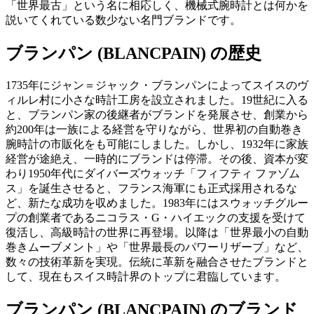
「世界最古」という名に相応しく、機械式腕時計とは何かを
説いてくれている数少ない名門ブランドです。
ブランパン (BLANCPAIN) の歴史
1735年にジャン＝ジャック・ブランパンによってスイスのヴ
ィルレ村に小さな時計工房を設立されました。19世紀に入る
と、ブランパン家の後継者がブランドを発展させ、創業から
約200年は一族による経営を守りながら、世界初の自動巻き
腕時計の市販化をも可能にしました。しかし、1932年に家族
経営が途絶え、一時的にブランドは停滞。その後、資本が変
わり1950年代にダイバーズウォッチ「フィフティ ファゾム
ス」を誕生させると、フランス海軍にも正式採用されるな
ど、新たな成功を収めました。1983年にはスウォッチグルー
プの創業者であるニコラス・G・ハイエックの支援を受けて
復活し、高級時計の世界に再登場。以降は「世界最小の自動
巻きムーブメント」や「世界最長のパワーリザーブ」など、
数々の技術革新を実現。伝統に革新を融合させたブランドと
して、現在もスイス時計界のトップに君臨しています。
ブランパン (BLANCPAIN) のブランド