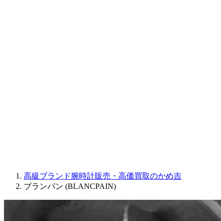
CORUM
CHRONOSWISS
BALL WATCH
Sinn
ROGER DUBUIS
Montblanc
FREDERIQUE CONSTANT
MAURICE LACROIX
ULYSSE NARDIN
JAQUET DROZ
GRAHAM
PARMIGIANI FLEURIER
OTHER BRANDS
JEWELRY
高級ブランド腕時計販売・高価買取のかめ吉
ブランパン (BLANCPAIN)