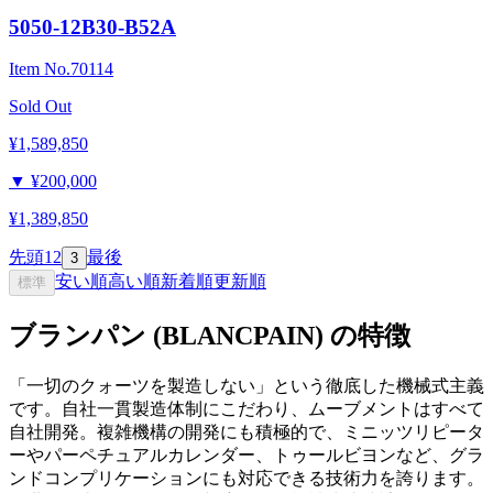
5050-12B30-B52A
Item No.
70114
Sold Out
¥1,589,850
▼
¥200,000
¥1,389,850
先頭
1
2
最後
3
安い順
高い順
新着順
更新順
標準
ブランパン (BLANCPAIN) の特徴
「一切のクォーツを製造しない」という徹底した機械式主義
です。自社一貫製造体制にこだわり、ムーブメントはすべて
自社開発。複雑機構の開発にも積極的で、ミニッツリピータ
ーやパーペチュアルカレンダー、トゥールビヨンなど、グラ
ンドコンプリケーションにも対応できる技術力を誇ります。