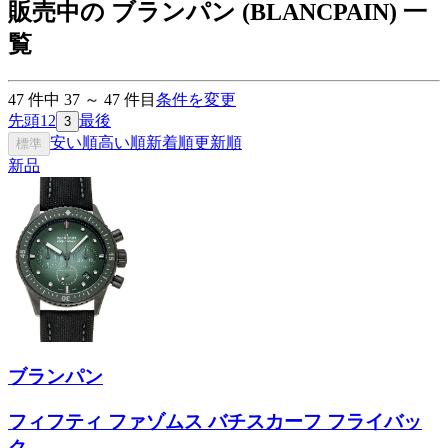
販売中の ブランパン (BLANCPAIN) 一
覧
47
件中
37
～
47
件目
条件を変更
先頭
1
2
最後
3
安い順
高い順
新着順
更新順
標準
新品
ブランパン
フィフティ ファゾムス バチスカーフ フライバッ
ク