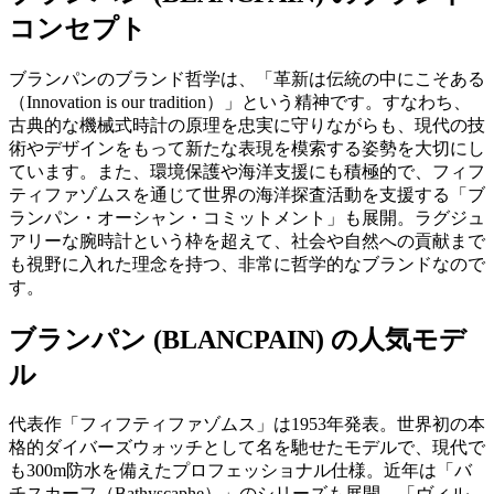
コンセプト
ブランパンのブランド哲学は、「革新は伝統の中にこそある
（Innovation is our tradition）」という精神です。すなわち、
古典的な機械式時計の原理を忠実に守りながらも、現代の技
術やデザインをもって新たな表現を模索する姿勢を大切にし
ています。また、環境保護や海洋支援にも積極的で、フィフ
ティファゾムスを通じて世界の海洋探査活動を支援する「ブ
ランパン・オーシャン・コミットメント」も展開。ラグジュ
アリーな腕時計という枠を超えて、社会や自然への貢献まで
も視野に入れた理念を持つ、非常に哲学的なブランドなので
す。
ブランパン (BLANCPAIN) の人気モデ
ル
代表作「フィフティファゾムス」は1953年発表。世界初の本
格的ダイバーズウォッチとして名を馳せたモデルで、現代で
も300m防水を備えたプロフェッショナル仕様。近年は「バ
チスカーフ（Bathyscaphe）」のシリーズも展開。「ヴィル