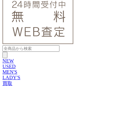
NEW
USED
MEN'S
LADY'S
買取
ROLEX
ブランドから探す
ブランドから探す
TUDOR
OMEGA
CARTIER
PATEK PHILIPPE
AUDEMARS PIGUET
A.LANGE&SOHNE
GLASHUTTE ORIGINAL