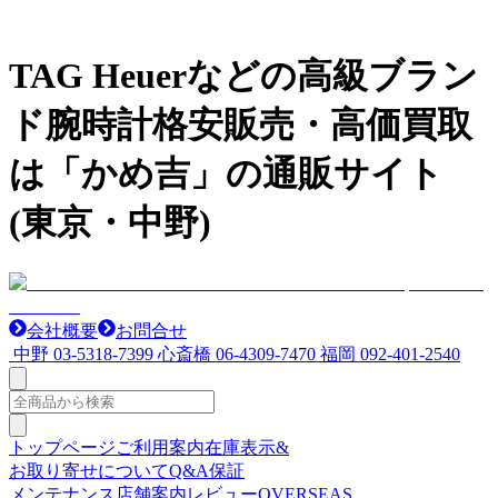
TAG Heuerなどの高級ブラン
ド腕時計格安販売・高価買取
は「かめ吉」の通販サイト
(東京・中野)
会社概要
お問合せ
中野
03-5318-7399
心斎橋
06-4309-7470
福岡
092-401-2540
トップページ
ご利用案内
在庫表示&
お取り寄せについて
Q&A
保証
メンテナンス
店舗案内
レビュー
OVERSEAS