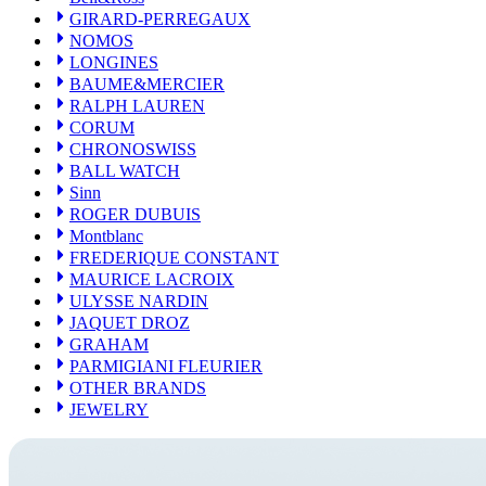
Sinn
GIRARD-PERREGAUX
ROGER DUBUIS
NOMOS
Montblanc
LONGINES
FREDERIQUE CONSTANT
BAUME&MERCIER
MAURICE LACROIX
RALPH LAUREN
ULYSSE NARDIN
CORUM
JAQUET DROZ
CHRONOSWISS
GRAHAM
BALL WATCH
PARMIGIANI FLEURIER
OTHER BRANDS
Sinn
JEWELRY
ROGER DUBUIS
Montblanc
FREDERIQUE CONSTANT
MAURICE LACROIX
ULYSSE NARDIN
JAQUET DROZ
GRAHAM
PARMIGIANI FLEURIER
OTHER BRANDS
JEWELRY