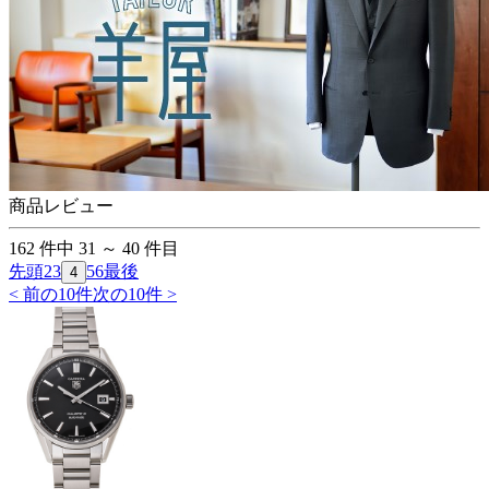
商品レビュー
162
件中
31
～
40
件目
先頭
2
3
5
6
最後
4
< 前の10件
次の10件 >