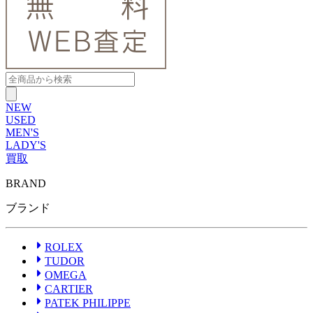
NEW
USED
MEN'S
LADY'S
買取
BRAND
ROLEX
ブランドから探す
ブランドから探す
TUDOR
ブランド
OMEGA
CARTIER
PATEK PHILIPPE
AUDEMARS PIGUET
ROLEX
A.LANGE&SOHNE
TUDOR
GLASHUTTE ORIGINAL
OMEGA
VACHERON CONSTANTIN
CARTIER
BREGUET
PATEK PHILIPPE
JAEGER-LECOULTRE