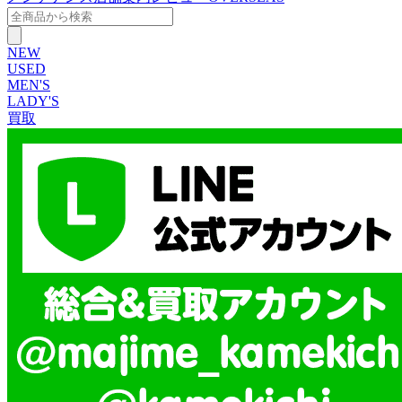
NEW
USED
MEN'S
LADY'S
買取