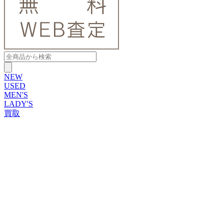
NEW
USED
MEN'S
LADY'S
買取
ROLEX
ブランドから探す
ブランドから探す
TUDOR
OMEGA
CARTIER
PATEK PHILIPPE
AUDEMARS PIGUET
A.LANGE&SOHNE
GLASHUTTE ORIGINAL
VACHERON CONSTANTIN
BREGUET
JAEGER-LECOULTRE