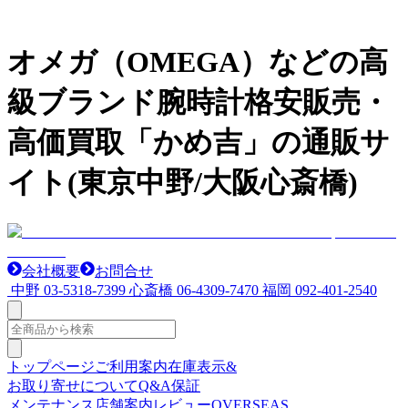
オメガ（OMEGA）などの高
級ブランド腕時計格安販売・
高価買取「かめ吉」の通販サ
イト(東京中野/大阪心斎橋)
会社概要
お問合せ
中野
03-5318-7399
心斎橋
06-4309-7470
福岡
092-401-2540
トップページ
ご利用案内
在庫表示&
お取り寄せについて
Q&A
保証
メンテナンス
店舗案内
レビュー
OVERSEAS