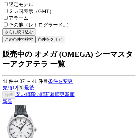
限定モデル
２ヵ国表示（GMT）
アラーム
その他（レトログラード...）
さらに絞り込む
この条件で検索
条件をクリア
販売中の オメガ (OMEGA) シーマスタ
ーアクアテラ 一覧
41
件中
37
～
41
件目
条件を変更
先頭
1
2
最後
3
安い順
高い順
新着順
更新順
標準
新品