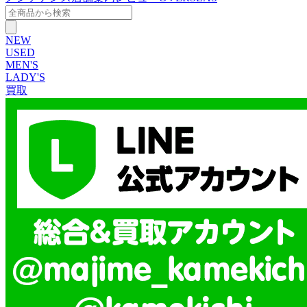
NEW
USED
MEN'S
LADY'S
買取