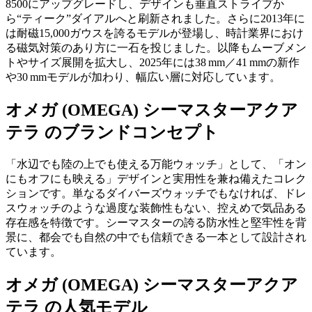
8500にアップグレードし、デザインも垂直ストライプか
ら“ティーク”ダイアルへと刷新されました。さらに2013年に
は耐磁15,000ガウスを誇るモデルが登場し、時計業界におけ
る磁気対策のあり方に一石を投じました。以降もムーブメン
トやサイズ展開を拡大し、2025年には38 mm／41 mmの新作
や30 mmモデルが加わり、幅広い層に対応しています。
オメガ (OMEGA) シーマスターアクア
テラ のブランドコンセプト
「水辺でも陸の上でも使える万能ウォッチ」として、「オン
にもオフにも映える」デザインと実用性を兼ね備えたコレク
ションです。単なるダイバーズウォッチでもなければ、ドレ
スウォッチのような過度な装飾性もない、控えめで気品ある
存在感を特徴です。シーマスターの誇る防水性と堅牢性を背
景に、都会でも自然の中でも信頼できる一本として設計され
ています。
オメガ (OMEGA) シーマスターアクア
テラ の人気モデル