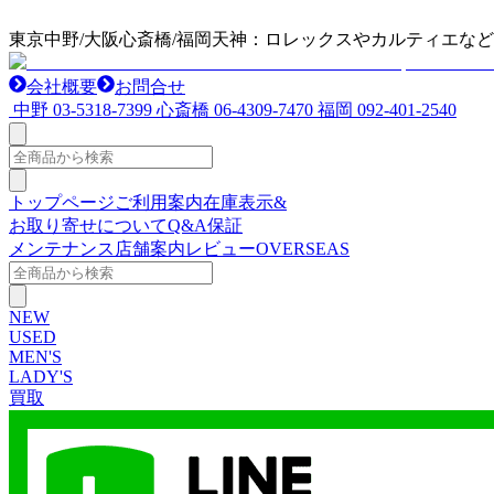
東京中野/大阪心斎橋/福岡天神：ロレックスやカルティエな
会社概要
お問合せ
中野
03-5318-7399
心斎橋
06-4309-7470
福岡
092-401-2540
トップページ
ご利用案内
在庫表示&
お取り寄せについて
Q&A
保証
メンテナンス
店舗案内
レビュー
OVERSEAS
NEW
USED
MEN'S
LADY'S
買取