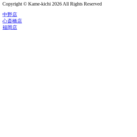
Copyright © Kame-kichi 2026 All Rights Reserved
中野店
心斎橋店
福岡店
トップページ
ブランド一覧
ROLEX
ご利用案内
TUDOR
中古品のススメ
OMEGA
在庫表示&お取り寄せについて
CARTIER
Q&A
PATEK PHILIPPE
保証・メンテナンス
AUDEMARS PIGUET
A.LANGE&SOHNE
店舗案内
GLASHUTTE ORIGINAL
中野本店
VACHERON CONSTANTIN
心斎橋店
BREGUET
福岡店
JAEGER-LECOULTRE
レビュー
SEIKO
TAG Heuer
FOR OVERSEAS
IWC
会社概要
BREITLING