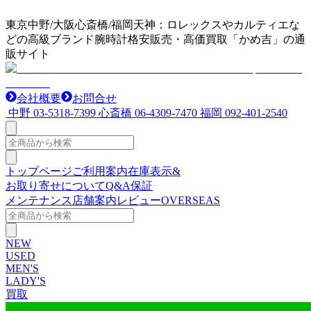
東京中野/大阪心斎橋/福岡天神：ロレックスやカルティエな
どの高級ブランド腕時計格安販売・高価買取「かめ吉」の通
販サイト
会社概要
お問合せ
中野
03-5318-7399
心斎橋
06-4309-7470
福岡
092-401-2540
トップページ
ご利用案内
在庫表示&
お取り寄せについて
Q&A
保証
メンテナンス
店舗案内
レビュー
OVERSEAS
NEW
USED
MEN'S
LADY'S
買取