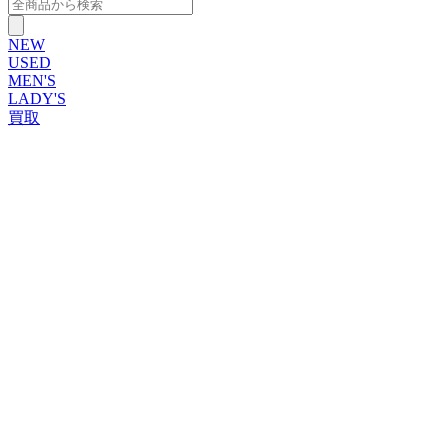
NEW
USED
MEN'S
LADY'S
買取
ROLEX
ブランドから探す
ブランドから探す
TUDOR
OMEGA
CARTIER
PATEK PHILIPPE
AUDEMARS PIGUET
A.LANGE&SOHNE
GLASHUTTE ORIGINAL
VACHERON CONSTANTIN
BREGUET
JAEGER-LECOULTRE
SEIKO
TAG Heuer
IWC
BREITLING
PANERAI
FRANCK MULLER