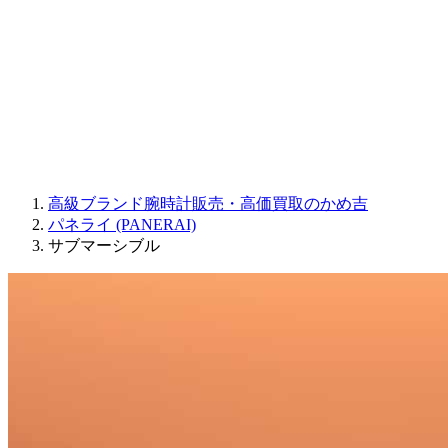
JAQUET DROZ
GRAHAM
PARMIGIANI FLEURIER
OTHER BRANDS
JEWELRY
高級ブランド腕時計販売・高価買取のかめ吉
パネライ (PANERAI)
サブマーシブル