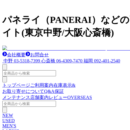
パネライ（PANERAI）な
イト(東京中野/大阪心斎橋)
会社概要
お問合せ
中野
03-5318-7399
心斎橋
06-4309-7470
福岡
092-401-2540
トップページ
ご利用案内
在庫表示&
お取り寄せについて
Q&A
保証
メンテナンス
店舗案内
レビュー
OVERSEAS
NEW
USED
MEN'S