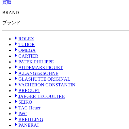
買取
BRAND
ROLEX
ブランドから探す
ブランドから探す
TUDOR
ブランド
OMEGA
CARTIER
PATEK PHILIPPE
AUDEMARS PIGUET
ROLEX
A.LANGE&SOHNE
TUDOR
GLASHUTTE ORIGINAL
OMEGA
VACHERON CONSTANTIN
CARTIER
BREGUET
PATEK PHILIPPE
JAEGER-LECOULTRE
AUDEMARS PIGUET
SEIKO
A.LANGE&SOHNE
TAG Heuer
GLASHUTTE ORIGINAL
IWC
VACHERON CONSTANTIN
BREITLING
PANERAI
BREGUET
FRANCK MULLER
JAEGER-LECOULTRE
HUBLOT
SEIKO
BLANCPAIN
TAG Heuer
ZENITH
IWC
HARRY WINSTON
BREITLING
LOUIS VUITTON
PANERAI
CHANEL