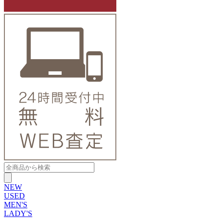
NEW
USED
MEN'S
LADY'S