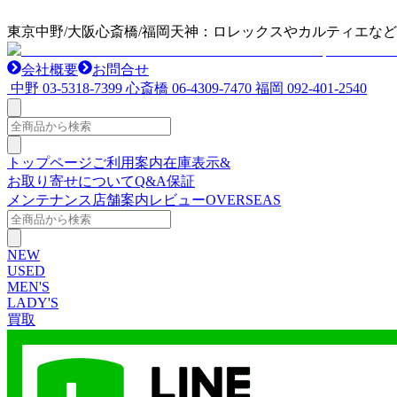
東京中野/大阪心斎橋/福岡天神：ロレックスやカルティエな
会社概要
お問合せ
中野
03-5318-7399
心斎橋
06-4309-7470
福岡
092-401-2540
トップページ
ご利用案内
在庫表示&
お取り寄せについて
Q&A
保証
メンテナンス
店舗案内
レビュー
OVERSEAS
NEW
USED
MEN'S
LADY'S
買取