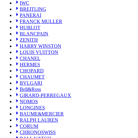
ZENITH
IWC
HARRY WINSTON
BREITLING
LOUIS VUITTON
PANERAI
CHANEL
FRANCK MULLER
HERMES
HUBLOT
CHOPARD
CHAUMET
BLANCPAIN
BVLGARI
ZENITH
Bell&Ross
HARRY WINSTON
GIRARD-PERREGAUX
LOUIS VUITTON
NOMOS
CHANEL
LONGINES
HERMES
BAUME&MERCIER
CHOPARD
RALPH LAUREN
CHAUMET
CORUM
BVLGARI
CHRONOSWISS
BALL WATCH
Bell&Ross
Sinn
GIRARD-PERREGAUX
ROGER DUBUIS
NOMOS
Montblanc
LONGINES
FREDERIQUE CONSTANT
BAUME&MERCIER
MAURICE LACROIX
RALPH LAUREN
ULYSSE NARDIN
CORUM
JAQUET DROZ
CHRONOSWISS
GRAHAM