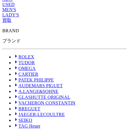
USED
MEN'S
LADY'S
買取
BRAND
ROLEX
ブランドから探す
ブランドから探す
TUDOR
ブランド
OMEGA
CARTIER
PATEK PHILIPPE
AUDEMARS PIGUET
ROLEX
A.LANGE&SOHNE
TUDOR
GLASHUTTE ORIGINAL
OMEGA
VACHERON CONSTANTIN
CARTIER
BREGUET
PATEK PHILIPPE
JAEGER-LECOULTRE
AUDEMARS PIGUET
SEIKO
A.LANGE&SOHNE
TAG Heuer
GLASHUTTE ORIGINAL
IWC
VACHERON CONSTANTIN
BREITLING
PANERAI
BREGUET
FRANCK MULLER
JAEGER-LECOULTRE
HUBLOT
SEIKO
BLANCPAIN
TAG Heuer