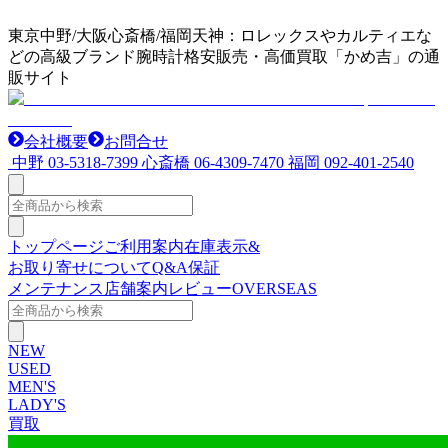
東京中野/大阪心斎橋/福岡天神：ロレックスやカルティエな
どの高級ブランド腕時計格安販売・高価買取「かめ吉」の通
販サイト
会社概要
お問合せ
中野
03-5318-7399
心斎橋
06-4309-7470
福岡
092-401-2540
トップページ
ご利用案内
在庫表示&
お取り寄せについて
Q&A
保証
メンテナンス
店舗案内
レビュー
OVERSEAS
NEW
USED
MEN'S
LADY'S
買取