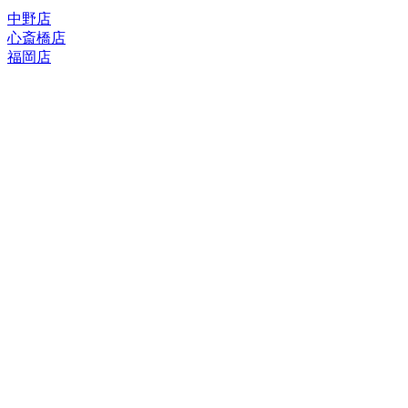
中野店
心斎橋店
福岡店
トップページ
ブランド一覧
ROLEX
ご利用案内
TUDOR
中古品のススメ
OMEGA
在庫表示&お取り寄せについて
CARTIER
Q&A
PATEK PHILIPPE
保証・メンテナンス
AUDEMARS PIGUET
A.LANGE&SOHNE
店舗案内
GLASHUTTE ORIGINAL
中野本店
VACHERON CONSTANTIN
心斎橋店
BREGUET
福岡店
JAEGER-LECOULTRE
レビュー
SEIKO
TAG Heuer
FOR OVERSEAS
IWC
会社概要
BREITLING
お問い合わせ
PANERAI
サイトマップ