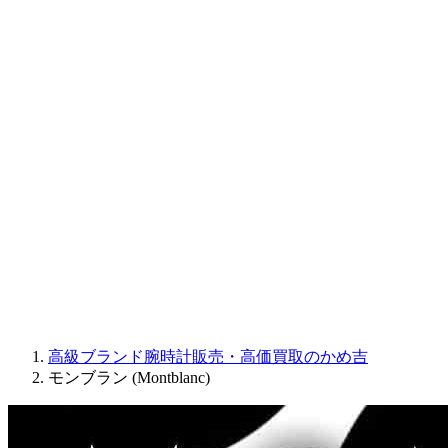
CORUM
CHRONOSWISS
BALL WATCH
Sinn
ROGER DUBUIS
Montblanc
FREDERIQUE CONSTANT
MAURICE LACROIX
ULYSSE NARDIN
JAQUET DROZ
GRAHAM
PARMIGIANI FLEURIER
OTHER BRANDS
JEWELRY
高級ブランド腕時計販売・高価買取のかめ吉
モンブラン (Montblanc)