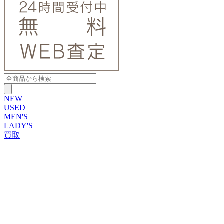
NEW
USED
MEN'S
LADY'S
買取
ROLEX
ブランドから探す
ブランドから探す
TUDOR
OMEGA
CARTIER
PATEK PHILIPPE
AUDEMARS PIGUET
A.LANGE&SOHNE
GLASHUTTE ORIGINAL