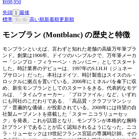
¥698,950
先頭
最後
1
標準
高い順
新着順
更新順
安い順
モンブラン (Montblanc) の歴史と特徴
モンブランといえば、言わずと知れた老舗の高級万年筆ブラ
ンド。創業は1906年。ドイツのハンブルクで、万年筆メーカ
ー「シンプロ・フィラーペン・カンパニー」としてスタート
した。時計業界のデビューは、1997年のS.I.H.H（ジュネー
ブサロン）だった。本社はドイツ、時計製造はスイスのル・
ロックルに拠点を置いている。2006年にミネルバを傘下に収
め、新生モンブランとしてのスタートをきる。代表的なモデ
ルは、「タイムウォーカー」「プロファイル」など。いずれ
にも同社のこだわりである、「高品質・クラフツマンシッ
プ・普遍的な価値」が投影されている。2008年には待望の自
社製ムーブメントを搭載した「スター ニコラリューセッ
ク」を発表。これが話題となり、モンブランが本格的な腕時
計ブランドであることが広く認知されるようになった。ニコ
ラ・リューセックは19世紀フランス宮廷の専属時計師。その