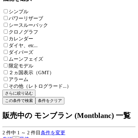
シンプル
パワーリザーブ
シースルーバック
クロノグラフ
カレンダー
ダイヤ、etc...
ダイバーズ
ムーンフェイズ
限定モデル
２ヵ国表示（GMT）
アラーム
その他（レトログラード...）
さらに絞り込む
この条件で検索
条件をクリア
販売中の モンブラン (Montblanc) 一覧
2
件中
1
～
2
件目
条件を変更