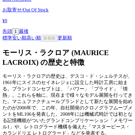
お取寄せ/Out Of Stock
¥0
先頭
最後
1
標準
安い順
高い順
更新順
新着順
モーリス・ラクロア (MAURICE
LACROIX) の歴史と特徴
モーリス・ラクロアの歴史は、デスコ・ド・シュルテスが、
1961年にスイスのセイネレジェに設立した時計工房に始ま
る。ブランドコンセプトは、「パワー」「プライド」「情
熱」。これらを軸に、現在まで様々なモデル展開を行ってき
た。マニュファクチュールブランドとして新たな展開を始め
たのが2006年で、この年、自社開発のクロノグラフムーブメ
ントをML106を発表した。2008年には機械式時計では初とな
る記憶機能がついたグランドコンプリケーション「メモワー
ル1」や、レトログラード機構を備えた「マスターピース・
カランドリエ レトログラード」などを発表する。