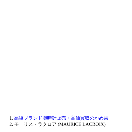
BAUME&MERCIER
RALPH LAUREN
CORUM
CHRONOSWISS
BALL WATCH
Sinn
ROGER DUBUIS
Montblanc
FREDERIQUE CONSTANT
MAURICE LACROIX
ULYSSE NARDIN
JAQUET DROZ
GRAHAM
PARMIGIANI FLEURIER
OTHER BRANDS
JEWELRY
高級ブランド腕時計販売・高価買取のかめ吉
モーリス・ラクロア (MAURICE LACROIX)