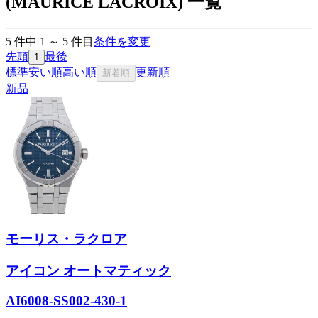
(MAURICE LACROIX) 一覧
5
件中
1
～
5
件目
条件を変更
先頭
最後
1
標準
安い順
高い順
更新順
新着順
新品
モーリス・ラクロア
アイコン オートマティック
AI6008-SS002-430-1