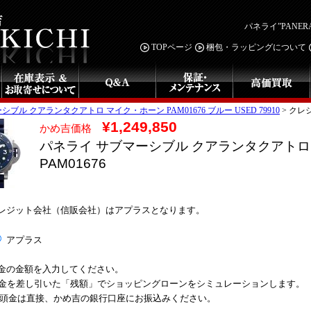
パネライ”PANE
TOPページ
梱包・ラッピングについて
ブル クアランタクアトロ マイク・ホーン PAM01676 ブルー USED 79910
>
クレ
¥1,249,850
かめ吉価格
パネライ サブマーシブル クアランタクアトロ
PAM01676
レジット会社（信販会社）はアプラスとなります。
アプラス
金の金額を入力してください。
金を差し引いた「残額」でショッピングローンをシミュレーションします。
 頭金は直接、かめ吉の銀行口座にお振込みください。