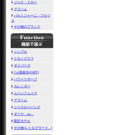
ジャケ・ドロー
グラハム
パルミジャーニ・フルリ
エ
その他のブランド
シンプル
クロノグラフ
ダイバーズ
2ヵ国表示(GMT)
パワーリザーブ
カレンダー
ムーンフェイズ
アラーム
シースルーバック
ダイヤ、etc...
限定モデル
その他(レトログラード...)