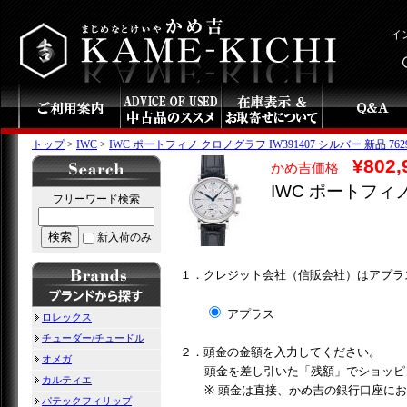
イ
トップ
>
IWC
>
IWC ポートフィノ クロノグラフ IW391407 シルバー 新品 762
¥802,
かめ吉価格
IWC ポートフィノ
フリーワード検索
検索
新入荷のみ
１．クレジット会社（信販会社）はアプラ
アプラス
ロレックス
チューダー/チュードル
２．頭金の金額を入力してください。
オメガ
頭金を差し引いた「残額」でショッピ
カルティエ
※ 頭金は直接、かめ吉の銀行口座に
パテックフィリップ