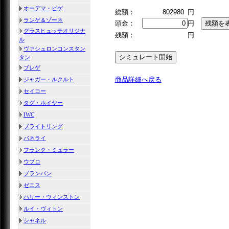
オーデマ・ピゲ
総額：
802980
円
ランゲ＆ゾーネ
頭金：
円
グラスヒュッテオリジナ
残額：
円
ル
ヴァシュロンコンスタン
タン
ブレゲ
商品詳細へ戻る
ジャガー・ルクルト
セイコー
タグ・ホイヤー
IWC
ブライトリング
パネライ
フランク・ミュラー
ウブロ
ブランパン
ゼニス
ハリー・ウィンストン
ルイ・ヴィトン
シャネル