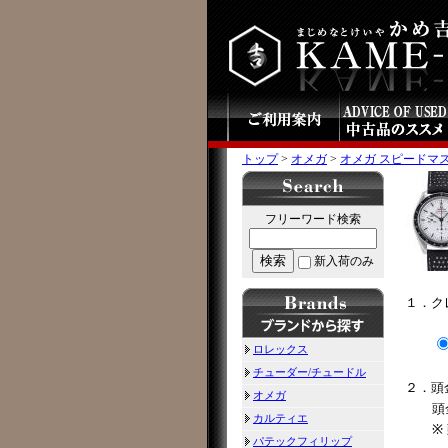
トップ
>
オメガ
>
オメガ スピードマスター 
フリーワード検索
検索
新入荷のみ
１．ク
ロレックス
チューダー/チュードル
２．頭
オメガ
頭
カルティエ
※
パテックフィリップ