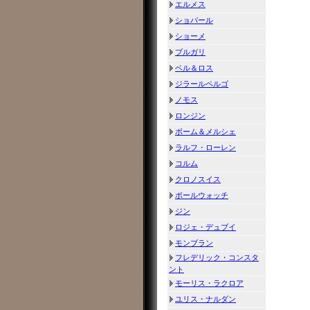
エルメス
ショパール
ショーメ
ブルガリ
ベル＆ロス
ジラールペルゴ
ノモス
ロンジン
ボーム＆メルシェ
ラルフ・ローレン
コルム
クロノスイス
ボールウォッチ
ジン
ロジェ・デュブイ
モンブラン
フレデリック・コンスタ
ント
モーリス・ラクロア
ユリス・ナルダン