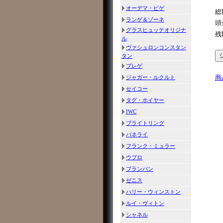
オーデマ・ピゲ
総
ランゲ＆ゾーネ
頭
グラスヒュッテオリジナ
残
ル
ヴァシュロンコンスタン
タン
ブレゲ
商
ジャガー・ルクルト
セイコー
タグ・ホイヤー
IWC
ブライトリング
パネライ
フランク・ミュラー
ウブロ
ブランパン
ゼニス
ハリー・ウィンストン
ルイ・ヴィトン
シャネル