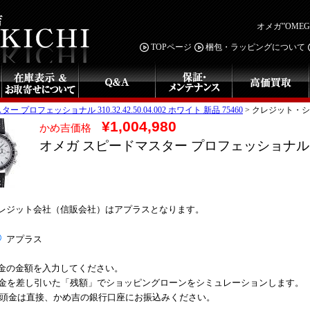
オメガ”OME
TOPページ
梱包・ラッピングについて
プロフェッショナル 310.32.42.50.04.002 ホワイト 新品 75460
>
クレジット・シ
¥1,004,980
かめ吉価格
オメガ スピードマスター プロフェッショナル 310.3
レジット会社（信販会社）はアプラスとなります。
アプラス
金の金額を入力してください。
金を差し引いた「残額」でショッピングローンをシミュレーションします。
 頭金は直接、かめ吉の銀行口座にお振込みください。