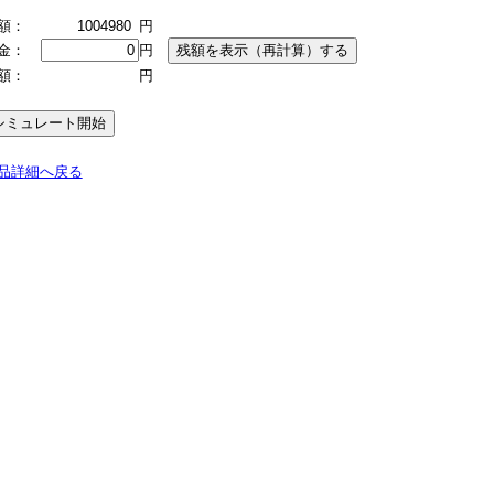
額：
1004980
円
金：
円
額：
円
品詳細へ戻る