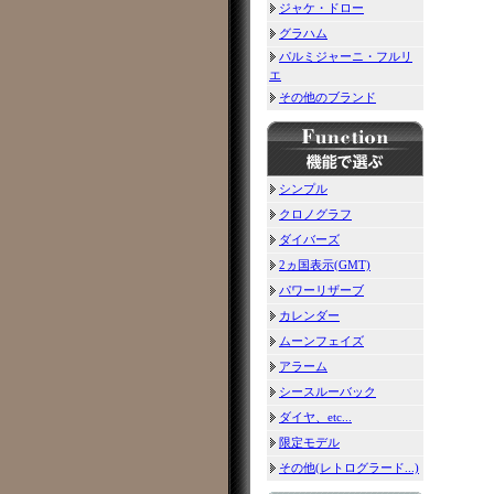
ジャケ・ドロー
グラハム
パルミジャーニ・フルリ
エ
その他のブランド
シンプル
クロノグラフ
ダイバーズ
2ヵ国表示(GMT)
パワーリザーブ
カレンダー
ムーンフェイズ
アラーム
シースルーバック
ダイヤ、etc...
限定モデル
その他(レトログラード...)