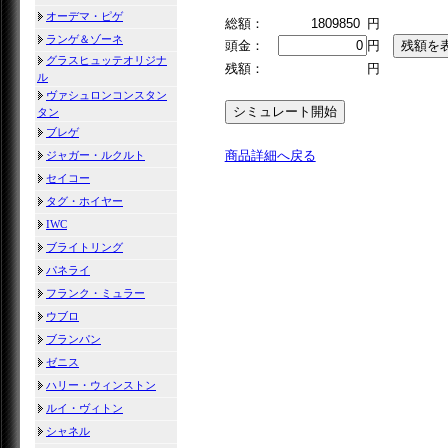
オーデマ・ピゲ
総額：
1809850
円
ランゲ＆ゾーネ
頭金：
円
グラスヒュッテオリジナ
残額：
円
ル
ヴァシュロンコンスタン
タン
ブレゲ
商品詳細へ戻る
ジャガー・ルクルト
セイコー
タグ・ホイヤー
IWC
ブライトリング
パネライ
フランク・ミュラー
ウブロ
ブランパン
ゼニス
ハリー・ウィンストン
ルイ・ヴィトン
シャネル