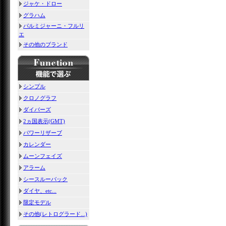
ジャケ・ドロー
グラハム
パルミジャーニ・フルリ
エ
その他のブランド
シンプル
クロノグラフ
ダイバーズ
2ヵ国表示(GMT)
パワーリザーブ
カレンダー
ムーンフェイズ
アラーム
シースルーバック
ダイヤ、etc...
限定モデル
その他(レトログラード...)