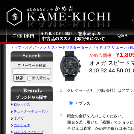
トップ
>
オメガ
>
オメガ スピードマスター ダークサイド オブ ザ ムーン 310.92.44
¥1,80
かめ吉価格
オメガ スピードマ
フリーワード検索
310.92.44.50.01
検索
新入荷のみ
１．クレジット会社（信販会社）はアプラ
アプラス
ロレックス
チューダー/チュードル
２．頭金の金額を入力してください。
オメガ
頭金を差し引いた「残額」でショッピ
カルティエ
※ 頭金は直接、かめ吉の銀行口座に
パテックフィリップ