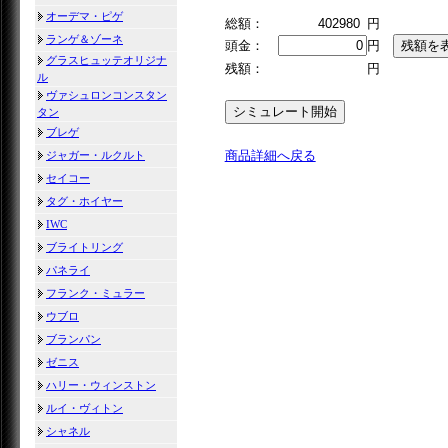
オーデマ・ピゲ
総額：
402980
円
ランゲ＆ゾーネ
頭金：
円
グラスヒュッテオリジナ
残額：
円
ル
ヴァシュロンコンスタン
タン
ブレゲ
商品詳細へ戻る
ジャガー・ルクルト
セイコー
タグ・ホイヤー
IWC
ブライトリング
パネライ
フランク・ミュラー
ウブロ
ブランパン
ゼニス
ハリー・ウィンストン
ルイ・ヴィトン
シャネル