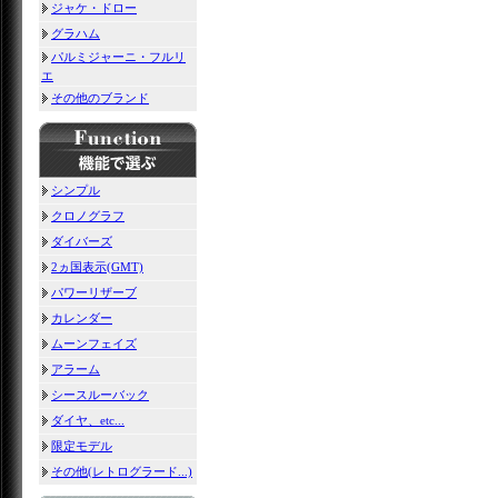
ジャケ・ドロー
グラハム
パルミジャーニ・フルリ
エ
その他のブランド
シンプル
クロノグラフ
ダイバーズ
2ヵ国表示(GMT)
パワーリザーブ
カレンダー
ムーンフェイズ
アラーム
シースルーバック
ダイヤ、etc...
限定モデル
その他(レトログラード...)