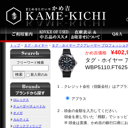
トップ
>
タグ・ホイヤー
>
タグ・ホイヤー アクアレーサー プロフェッショナル 300 
¥402,
かめ吉価格
タグ・ホイヤー 
フリーワード検索
WBP5110.FT625
検索
新入荷のみ
１．クレジット会社（信販会社）はアプラ
アプラス
ロレックス
チューダー/チュードル
２．頭金の金額を入力してください。
オメガ
頭金を差し引いた「残額」でショッピ
カルティエ
※ 頭金は直接、かめ吉の銀行口座に
パテックフィリップ