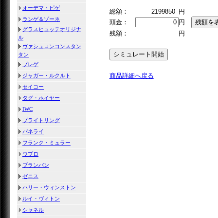
オーデマ・ピゲ
総額：
2199850
円
ランゲ＆ゾーネ
頭金：
円
グラスヒュッテオリジナ
残額：
円
ル
ヴァシュロンコンスタン
タン
ブレゲ
商品詳細へ戻る
ジャガー・ルクルト
セイコー
タグ・ホイヤー
IWC
ブライトリング
パネライ
フランク・ミュラー
ウブロ
ブランパン
ゼニス
ハリー・ウィンストン
ルイ・ヴィトン
シャネル