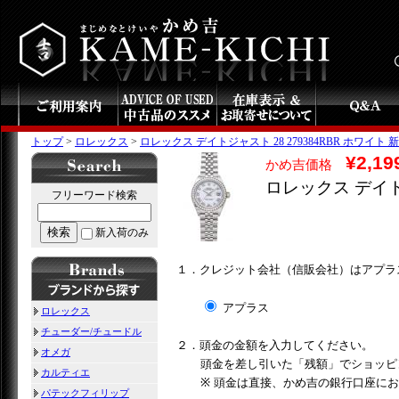
トップ
>
ロレックス
>
ロレックス デイトジャスト 28 279384RBR ホワイト 新品
¥2,19
かめ吉価格
ロレックス デイトジ
フリーワード検索
検索
新入荷のみ
１．クレジット会社（信販会社）はアプラ
アプラス
ロレックス
チューダー/チュードル
２．頭金の金額を入力してください。
オメガ
頭金を差し引いた「残額」でショッピ
カルティエ
※ 頭金は直接、かめ吉の銀行口座に
パテックフィリップ