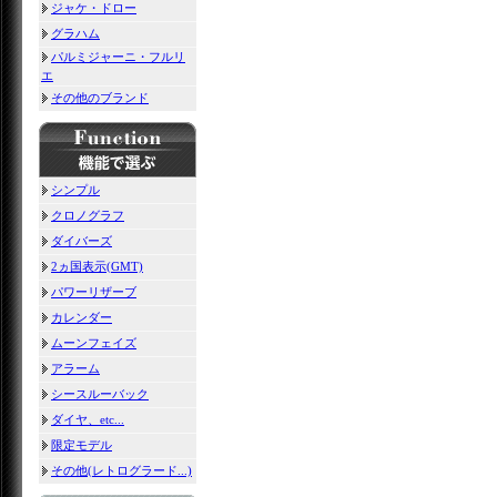
ジャケ・ドロー
グラハム
パルミジャーニ・フルリ
エ
その他のブランド
シンプル
クロノグラフ
ダイバーズ
2ヵ国表示(GMT)
パワーリザーブ
カレンダー
ムーンフェイズ
アラーム
シースルーバック
ダイヤ、etc...
限定モデル
その他(レトログラード...)