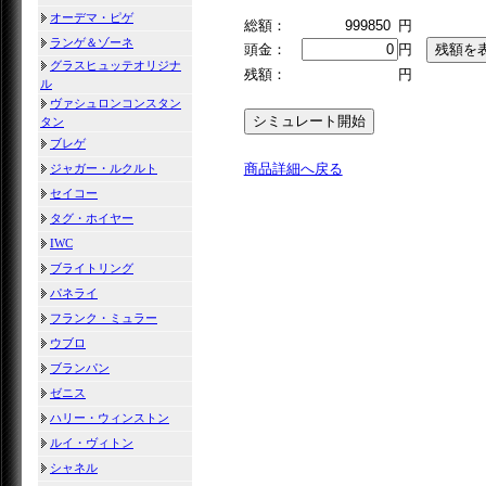
オーデマ・ピゲ
総額：
999850
円
ランゲ＆ゾーネ
頭金：
円
グラスヒュッテオリジナ
残額：
円
ル
ヴァシュロンコンスタン
タン
ブレゲ
商品詳細へ戻る
ジャガー・ルクルト
セイコー
タグ・ホイヤー
IWC
ブライトリング
パネライ
フランク・ミュラー
ウブロ
ブランパン
ゼニス
ハリー・ウィンストン
ルイ・ヴィトン
シャネル