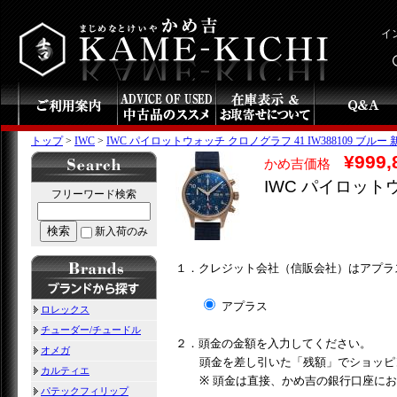
イ
トップ
>
IWC
>
IWC パイロットウォッチ クロノグラフ 41 IW388109 ブルー 新品
¥999,
かめ吉価格
IWC パイロットウ
フリーワード検索
検索
新入荷のみ
１．クレジット会社（信販会社）はアプラ
アプラス
ロレックス
チューダー/チュードル
２．頭金の金額を入力してください。
オメガ
頭金を差し引いた「残額」でショッピ
カルティエ
※ 頭金は直接、かめ吉の銀行口座に
パテックフィリップ