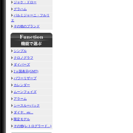
ジャケ・ドロー
グラハム
パルミジャーニ・フルリ
エ
その他のブランド
シンプル
クロノグラフ
ダイバーズ
2ヵ国表示(GMT)
パワーリザーブ
カレンダー
ムーンフェイズ
アラーム
シースルーバック
ダイヤ、etc...
限定モデル
その他(レトログラード...)