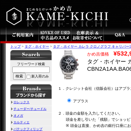
トップ
>
タグ・ホイヤー
>
タグ・ホイヤー カレラ クロノグラフ キャリバー16 CBN
¥532,
かめ吉価格
タグ・ホイヤー 
フリーワード検索
CBN2A1AA.BA0
検索
新入荷のみ
１．クレジット会社（信販会社）はアプラ
アプラス
ロレックス
チューダー/チュードル
２．頭金の金額を入力してください。
オメガ
頭金を差し引いた「残額」でショッピ
カルティエ
※ 頭金は直接、かめ吉の銀行口座に
パテックフィリップ