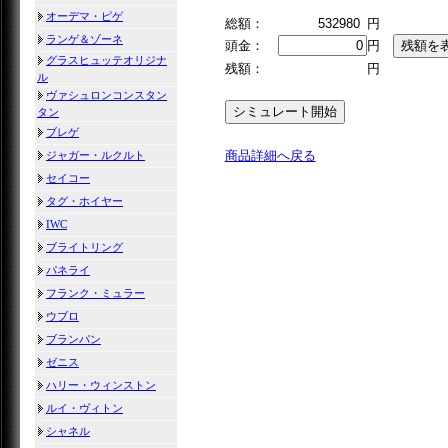
オーデマ・ピゲ
総額：
532980
円
ランゲ＆ゾーネ
頭金：
円
グラスヒュッテオリジナ
残額：
円
ル
ヴァシュロンコンスタン
タン
ブレゲ
商品詳細へ戻る
ジャガー・ルクルト
セイコー
タグ・ホイヤー
IWC
ブライトリング
パネライ
フランク・ミュラー
ウブロ
ブランパン
ゼニス
ハリー・ウィンストン
ルイ・ヴィトン
シャネル