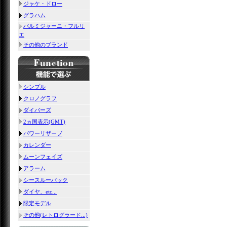
ジャケ・ドロー
グラハム
パルミジャーニ・フルリ
エ
その他のブランド
シンプル
クロノグラフ
ダイバーズ
2ヵ国表示(GMT)
パワーリザーブ
カレンダー
ムーンフェイズ
アラーム
シースルーバック
ダイヤ、etc...
限定モデル
その他(レトログラード...)