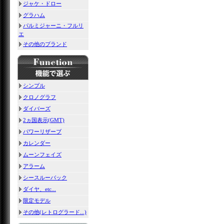
ジャケ・ドロー
グラハム
パルミジャーニ・フルリ
エ
その他のブランド
シンプル
クロノグラフ
ダイバーズ
2ヵ国表示(GMT)
パワーリザーブ
カレンダー
ムーンフェイズ
アラーム
シースルーバック
ダイヤ、etc...
限定モデル
その他(レトログラード...)