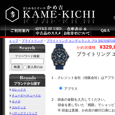
トップ
>
ブライトリング
>
ブライトリング エンデュランス プロ X82310D51B1
¥329,
かめ吉価格
ブライトリング エン
フリーワード検索
検索
新入荷のみ
１．クレジット会社（信販会社）はアプラ
アプラス
ロレックス
チューダー/チュードル
２．頭金の金額を入力してください。
オメガ
頭金を差し引いた「残額」でショッピ
カルティエ
※ 頭金は直接、かめ吉の銀行口座に
パテックフィリップ