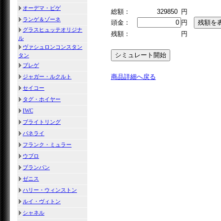
オーデマ・ピゲ
総額：
329850
円
ランゲ＆ゾーネ
頭金：
円
グラスヒュッテオリジナ
残額：
円
ル
ヴァシュロンコンスタン
タン
ブレゲ
商品詳細へ戻る
ジャガー・ルクルト
セイコー
タグ・ホイヤー
IWC
ブライトリング
パネライ
フランク・ミュラー
ウブロ
ブランパン
ゼニス
ハリー・ウィンストン
ルイ・ヴィトン
シャネル