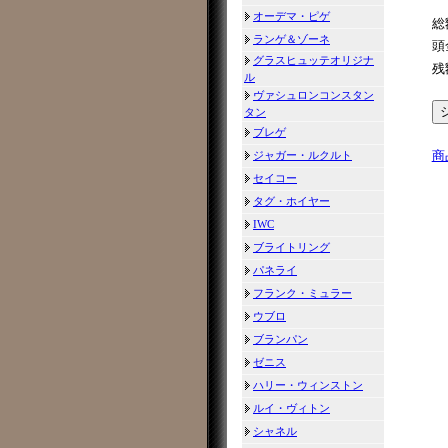
オーデマ・ピゲ
総
ランゲ＆ゾーネ
頭
グラスヒュッテオリジナ
残
ル
ヴァシュロンコンスタン
タン
ブレゲ
商
ジャガー・ルクルト
セイコー
タグ・ホイヤー
IWC
ブライトリング
パネライ
フランク・ミュラー
ウブロ
ブランパン
ゼニス
ハリー・ウィンストン
ルイ・ヴィトン
シャネル