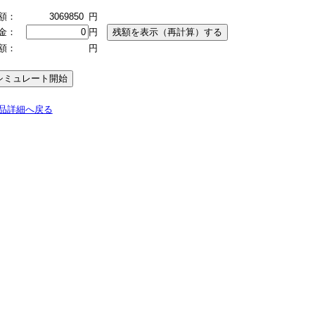
額：
3069850
円
金：
円
額：
円
品詳細へ戻る