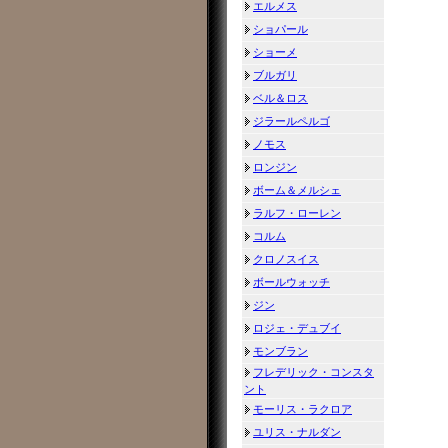
エルメス
ショパール
ショーメ
ブルガリ
ベル＆ロス
ジラールペルゴ
ノモス
ロンジン
ボーム＆メルシェ
ラルフ・ローレン
コルム
クロノスイス
ボールウォッチ
ジン
ロジェ・デュブイ
モンブラン
フレデリック・コンスタ
ント
モーリス・ラクロア
ユリス・ナルダン