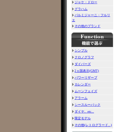
ジャケ・ドロー
グラハム
パルミジャーニ・フルリ
エ
その他のブランド
シンプル
クロノグラフ
ダイバーズ
2ヵ国表示(GMT)
パワーリザーブ
カレンダー
ムーンフェイズ
アラーム
シースルーバック
ダイヤ、etc...
限定モデル
その他(レトログラード...)