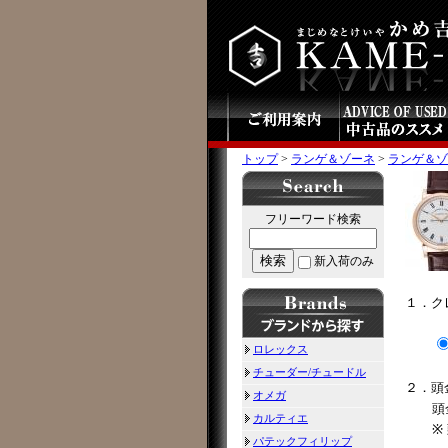
トップ
>
ランゲ＆ゾーネ
>
ランゲ＆ゾー
フリーワード検索
検索
新入荷のみ
１．ク
ロレックス
チューダー/チュードル
２．頭
オメガ
頭
カルティエ
※
パテックフィリップ